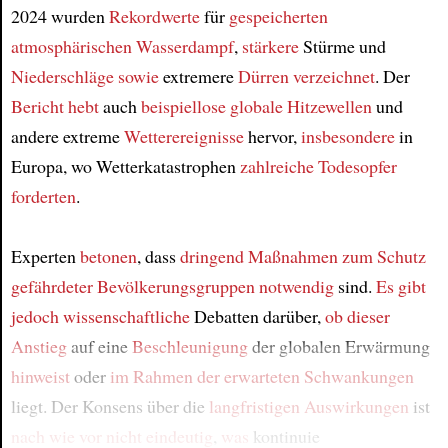
2024 wurden
Rekordwerte
für
gespeicherten
atmosphärischen Wasserdampf
,
stärkere
Stürme und
Niederschläge
sowie
extremere
Dürren
verzeichnet
. Der
Bericht
hebt
auch
beispiellose globale Hitzewellen
und
andere extreme
Wetterereignisse
hervor,
insbesondere
in
Europa, wo Wetterkatastrophen
zahlreiche Todesopfer
forderten
.
Experten
betonen
, dass
dringend
Maßnahmen zum Schutz
gefährdeter Bevölkerungsgruppen
notwendig
sind.
Es gibt
jedoch
wissenschaftliche
Debatten darüber,
ob dieser
Anstieg
auf eine
Beschleunigung
der globalen Erwärmung
hinweist
oder
im Rahmen der erwarteten Schwankungen
liegt. Der Konsens über die
langfristigen Auswirkungen
ist
nach wie vor
nicht eindeutig
,
was
kontinuie