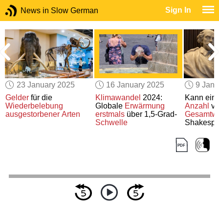
Sign In
News in Slow German
23 January 2025
16 January 2025
9 Janu
t
Gelder
für die
Klimawandel
2024:
Kann ein
Wiederbelebung
Globale
Erwärmung
Anzahl
v
ation
ausgestorbener Arten
erstmals
über 1,5-Grad-
Gesamtw
Schwelle
Shakesp