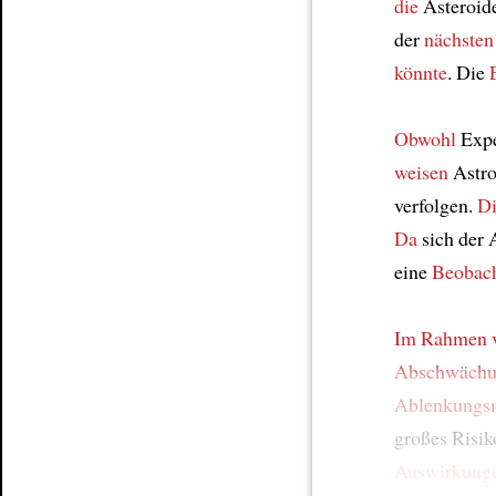
die
Asteroid
der
nächsten
könnte
. Die
Obwohl
Expe
weisen
Astro
verfolgen.
D
Da
sich der 
eine
Beobac
Im Rahmen 
Abschwäch
Ablenkungs
großes Risik
Auswirkung