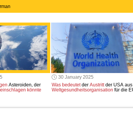
erman
25
30 January 2025
lgen
Asteroiden, der
Was bedeutet
der
Austritt
der USA aus
einschlagen könnte
Weltgesundheitsorganisation
für die 