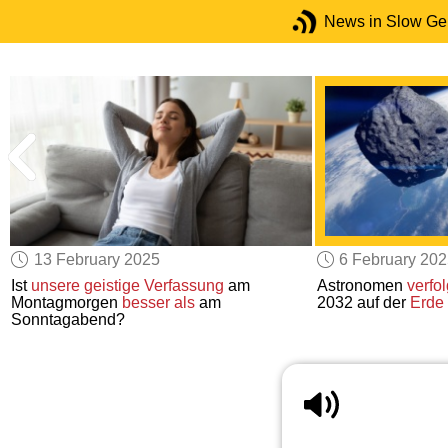
News in Slow G
13 February 2025
6 February 20
Ist
unsere geistige Verfassung
am
Astronomen
verfo
Montagmorgen
besser als
am
2032 auf der
Erde
Sonntagabend?