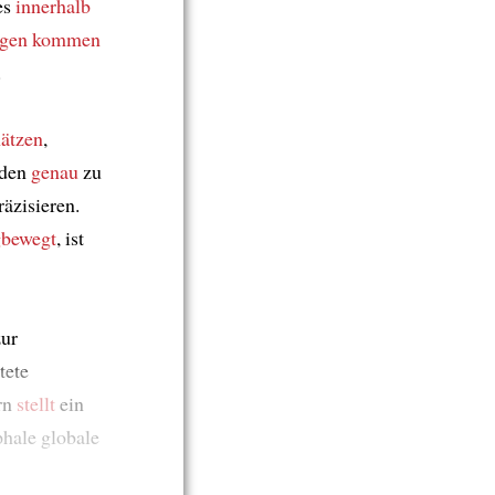
 es
innerhalb
ngen
kommen
.
hätzen
,
iden
genau
zu
äzisieren.
bewegt
, ist
zur
tete
rn
stellt
ein
ophale globale