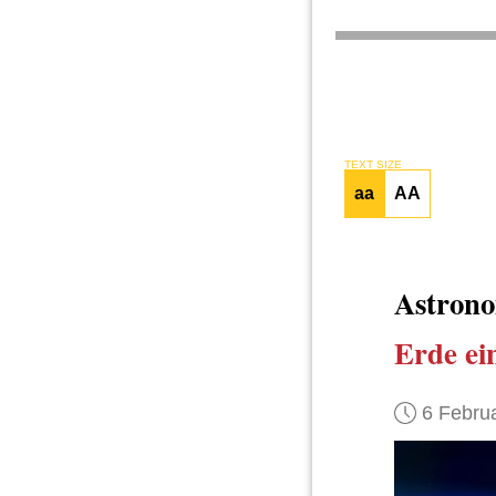
TEXT SIZE
aa
AA
Astron
Erde
ei
6 Febru