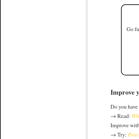
Go fu
Improve y
Do you have
→ Read:
Why
Improve wit
→ Try:
Prac