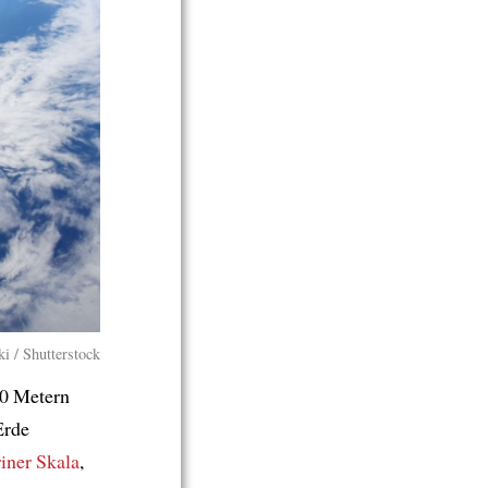
ki / Shutterstock
0 Metern
Erde
iner Skala
,