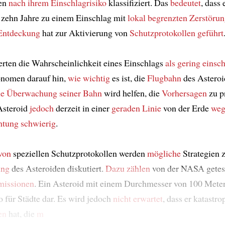
en
nach ihrem Einschlagrisiko
klassifiziert. Das
bedeutet
, dass
zehn Jahre zu einem Einschlag mit
lokal begrenzten
Zerstöru
Entdeckung
hat zur Aktivierung von
Schutzprotokollen
geführt
rten die Wahrscheinlichkeit eines Einschlags
als gering
einsc
nomen darauf hin,
wie wichtig
es ist, die
Flugbahn
des Astero
ie Überwachung
seiner Bahn
wird helfen, die
Vorhersagen
zu pr
Asteroid
jedoch
derzeit in einer
geraden Linie
von der Erde
weg
htung
schwierig
.
von
speziellen Schutzprotokollen werden
mögliche
Strategien 
ung
des Asteroiden diskutiert.
Dazu zählen
von der NASA getes
missionen
. Ein Asteroid mit einem Durchmesser von 100 Mete
o für Städte dar. Es wird jedoch
nicht erwartet
, dass er katastr
en
hat, die
m