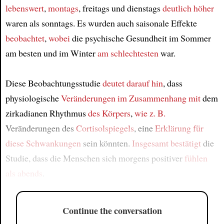
lebenswert
,
montags
, freitags und dienstags
deutlich höher
waren als sonntags. Es wurden auch saisonale Effekte
beobachtet
,
wobei
die psychische Gesundheit im Sommer
am besten und im Winter
am schlechtesten
war.
Diese Beobachtungsstudie
deutet darauf hin
, dass
physiologische
Veränderungen
im Zusammenhang mit
dem
zirkadianen Rhythmus
des Körpers
,
wie z. B.
Veränderungen des
Cortisolspiegels
, eine
Erklärung für
diese Schwankungen
sein könnten.
Insgesamt
bestätigt
die
Studie, dass die Menschen sich morgens positiver
fühlen
als abends
.
Continue the conversation