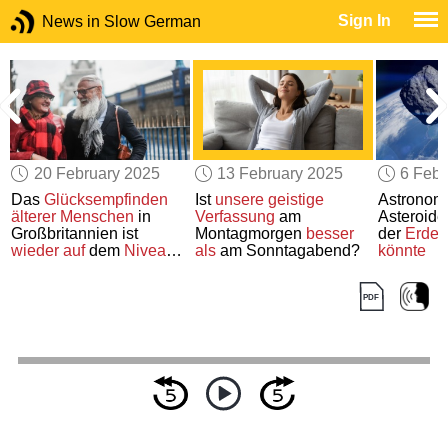
Sign In
News in Slow German
20 February 2025
13 February 2025
6 Febr
Das
Glücksempfinden
Ist
unsere geistige
Astrono
älterer Menschen
in
Verfassung
am
Asteroide
Großbritannien ist
Montagmorgen
besser
der
Erde
wieder auf
dem
Niveau
als
am Sonntagabend?
könnte
von vor der Pandemie