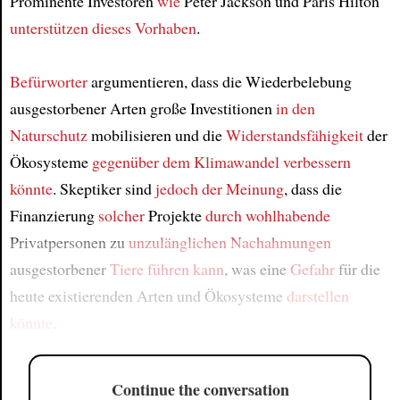
Prominente Investoren
wie
Peter Jackson und Paris Hilton
unterstützen dieses Vorhaben
.
Befürworter
argumentieren, dass die Wiederbelebung
ausgestorbener Arten große Investitionen
in den
Naturschutz
mobilisieren und die
Widerstandsfähigkeit
der
Ökosysteme
gegenüber dem Klimawandel
verbessern
könnte
. Skeptiker sind
jedoch
der Meinung
, dass die
Finanzierung
solcher
Projekte
durch wohlhabende
Privatpersonen zu
unzulänglichen Nachahmungen
ausgestorbener
Tiere
führen kann
, was eine
Gefahr
für die
heute existierenden Arten und Ökosysteme
darstellen
könnte
.
Continue the conversation