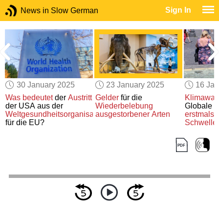
Sign In
News in Slow German
30 January 2025
23 January 2025
16 Jan
Was bedeutet
der
Austritt
Gelder
für die
Klimawan
f
der USA aus der
Wiederbelebung
Globale
E
Weltgesundheitsorganisation
ausgestorbener Arten
erstmals
ü
für die EU?
Schwelle