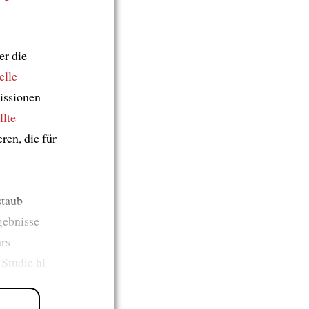
er die
elle
ssionen
llte
ren, die für
staub
gebnisse
rs
 Studie hi