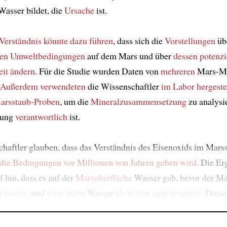
asser bildet, die
Ursache
ist.
Verständnis
könnte dazu führen
, dass sich die
Vorstellungen
üb
hen Umweltbedingungen
auf dem Mars und über
dessen potenzi
it
ändern
. Für die Studie wurden Daten von
mehreren
Mars-Mi
Außerdem
verwendeten
die Wissenschaftler
im Labor hergeste
Marsstaub-Proben
, um die
Mineralzusammensetzung
zu analysie
bung
verantwortlich
ist.
haftler glauben, dass das Verständnis des Eisenoxids im Mars
 die Bedingungen
vor Millionen von Jahren
geben wird
. Die Er
f hin, dass es auf der
Marsoberfläche
Wasser gab, bevor der Ma
r wurde
, und
zwar mehr
Wasser
als bisher angenommen
. Diese