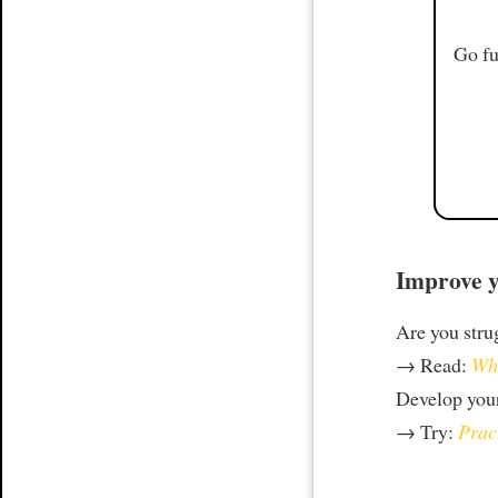
Go fu
Improve y
Are you stru
→ Read:
Why
Develop your
→ Try:
Prac