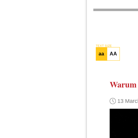
TEXT SIZE
aa
AA
Warum
13 Marc