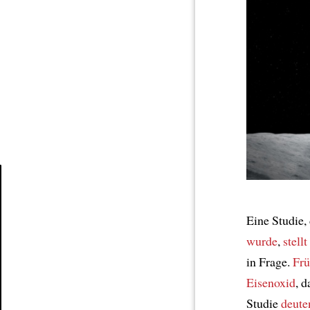
Article
Eine Studie,
wurde
,
stellt
in Frage.
Frü
Eisenoxid
, d
Studie
deute