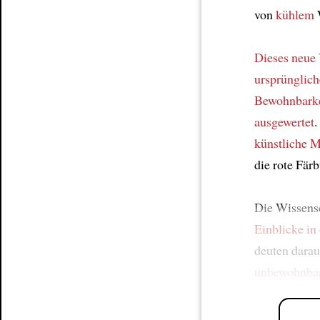
von
kühlem
W
Dieses neue 
ursprünglic
Bewohnbarke
ausgewertet
.
künstliche 
die rote Fär
Die Wissensc
Einblicke in
deuten darau
unbewohnba