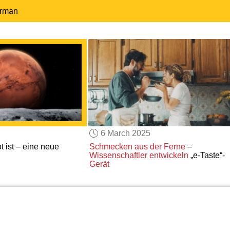
erman
6 March 2025
t ist – eine neue
Schmecken aus der Ferne
–
Wissenschaftler entwickeln
„e-Taste“-
Gerät