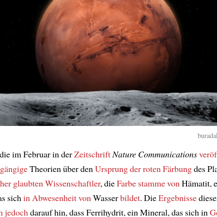
burada
 die im Februar in der
Zeitschrift
Nature Communications
veröf
gängige
Theorien über den
Ursprung der roten Färbung
des Pl
her
glaubten Wissenschaftler
, die
Farbe
stamme von
Hämatit, 
as sich
in Abwesenheit von
Wasser
bildet
. Die
Ergebnisse
diese
n
jedoch
darauf hin, dass Ferrihydrit, ein Mineral, das sich in
G