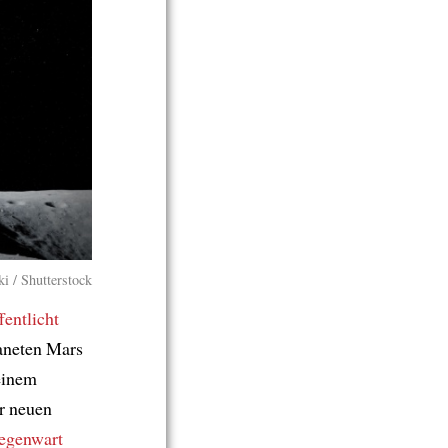
ki / Shutterstock
fentlicht
aneten Mars
einem
r neuen
egenwart