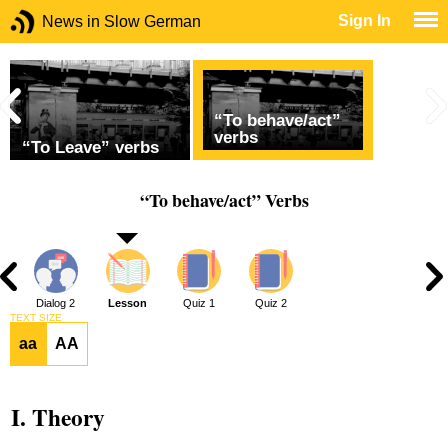
Sign In
News in Slow German
“To behave/act”
verbs
“To Leave” verbs
“To behave/act” Verbs
1
Dialog 2
Lesson
Quiz 1
Quiz 2
TEXT SIZE
aa
AA
I. Theory