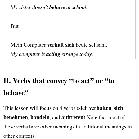
My sister doesn’t
behave
at school.
But
verhält sich
Mein Computer
heute seltsam.
My computer is
acting
strange today.
II. Verbs that convey “to act” or “to
behave”
sich verhalten
sich
This lesson will focus on 4 verbs (
,
benehmen
handeln
auftreten
,
, and
) Note that most of
these verbs have other meanings in additional meanings in
other contexts.