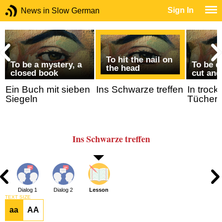
Sign In
News in Slow German
To hit the nail on
To be a mystery, a
To be d
the head
closed book
cut and
Ein Buch mit sieben
Ins Schwarze treffen
In troc
Siegeln
Tüchern
Ins Schwarze treffen
Dialog 1
Dialog 2
Lesson
TEXT SIZE
aa
AA