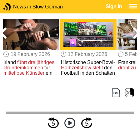
Sign In
News in Slow German
19 February 2026
12 February 2026
5 Febr
Irland
führt
dreijähriges
Historische Super-Bowl-
Frankreic
Grundeinkommen
für
Halbzeitshow
stellt
den
droht zu 
mittellose Künstler
ein
Football in den Schatten