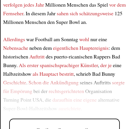
verfolgen
jedes Jahr
Millionen Menschen das Spiel
vor dem
Fernseher
. In diesem Jahr
sahen sich
schätzungsweise
125
Millionen Menschen den Super Bowl an.
Allerdings
war Football am Sonntag
wohl
nur eine
Nebensache
neben dem
eigentlichen Hauptereignis
: dem
historischen
Auftritt
des puerto-ricanischen Rappers Bad
Bunny.
Als erster spanischsprachiger Künstler
,
der je
eine
Halbzeitshow
als Hauptact bestritt
, schrieb Bad Bunny
Geschichte
.
Schon die Ankündigung
seines Auftritts
sorgte
für Empörung
bei der
rechtsgerichteten
Organisation
Turning Point USA, die
daraufhin
eine eigene
alternative
Super-Bowl-Halbzeitshow
ausrichtete
.