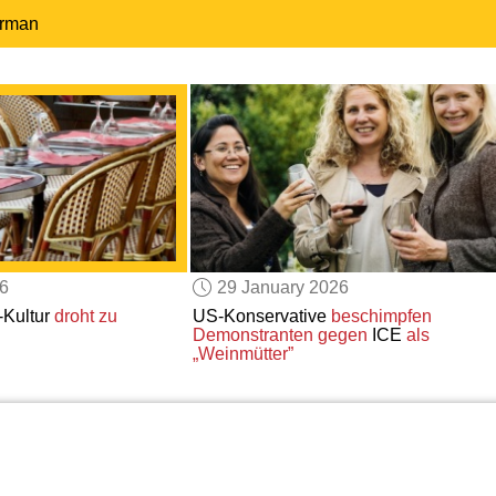
erman
26
29 January 2026
-Kultur
droht zu
US-Konservative
beschimpfen
Demonstranten gegen
ICE
als
„Weinmütter”