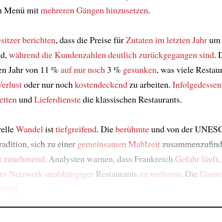
en Menü mit
mehreren Gängen
hinzusetzen
.
sitzer berichten
, dass die Preise für
Zutaten
im letzten Jahr
um 
nd,
während die Kundenzahlen
deutlich zurückgegangen sind
. 
ten Jahr von 11 %
auf nur noch
3 %
gesunken
, was viele Restau
Verlust
oder nur noch
kostendeckend
zu arbeiten.
Infolgedessen
etten
und
Lieferdienste
die klassischen Restaurants.
relle
Wandel
ist
tiefgreifend
. Die
berühmte
und von der UNES
adition, sich zu einer
gemeinsamen Mahlzeit
zusammenzufind
t zunehmend
. Analysten warnen, dass Frankreich
Gefahr läuft
,
es Netzwerk
unabhängiger
Restaurants
zu verlieren
. Die
Gastr
nftig