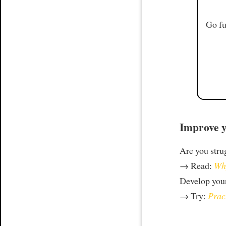
Go fu
Improve y
Are you stru
→ Read:
Why
Develop your
→ Try:
Prac