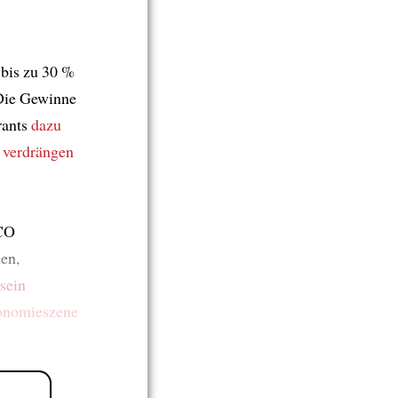
bis zu 30 %
Die Gewinne
rants
dazu
verdrängen
CO
en,
sein
onomieszene