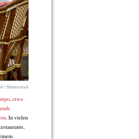
d / Shutterstock
empo
,
etwa
kende
ren
. In vielen
estaurants,
 einem