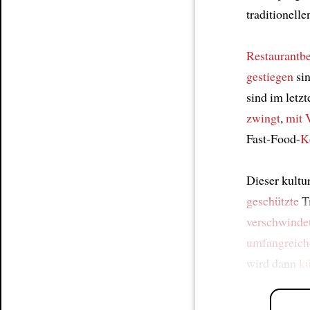
traditionell
Restaurantbe
gestiegen
si
sind im letz
zwingt
,
mit 
Fast-Food-
K
Dieser kultu
geschützte
Tr
verschwinde
umfangreich
wird dann
kü