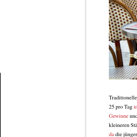
Article
Traditionell
25 pro Tag
i
Gewinne
und
kleineren St
da
die jünge