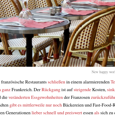
New happy worl
e französische Restaurants
schließen
in einem alarmierenden
T
n ganz
Frankreich. Der
Rückgang
ist auf
steigende
Kosten,
sin
 die
veränderten Essgewohnheiten
der Franzosen
zurückzufüh
ädten
gibt es mittlerweile
nur noch
Bäckereien und Fast-Food-R
ren Generationen
lieber
schnell und preiswert
essen
als
sich zu