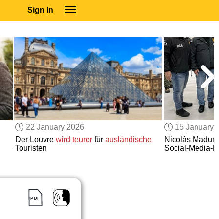
Sign In
SIGN IN
SUBSCRIBE
EDUCATIONAL LICENSES
GIFT CARDS
OTHER LANGUAGES
ABOUT US
ALEXA
22 January 2026
15 January 
ADJUST COLORS
Der Louvre
wird teurer
für
ausländische
Nicolás Madur
Touristen
Social-Media-