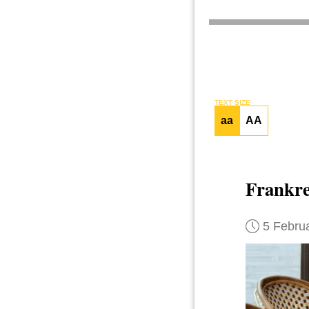
TEXT SIZE
aa
AA
Frankre
5 Febru