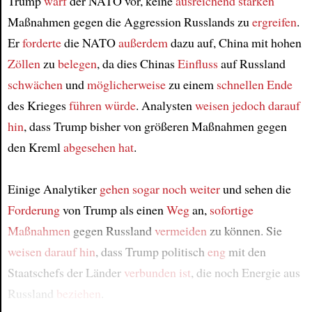
Trump
warf
der NATO vor, keine
ausreichend starken
Maßnahmen gegen die Aggression Russlands zu
ergreifen
.
Er
forderte
die NATO
außerdem
dazu auf, China mit hohen
Zöllen
zu
belegen
, da dies Chinas
Einfluss
auf Russland
schwächen
und
möglicherweise
zu einem
schnellen Ende
des Krieges
führen würde
. Analysten
weisen jedoch darauf
hin
, dass Trump bisher von größeren Maßnahmen gegen
den Kreml
abgesehen hat
.
Einige Analytiker
gehen sogar noch weiter
und sehen die
Forderung
von Trump als einen
Weg
an,
sofortige
Maßnahmen
gegen Russland
vermeiden
zu können. Sie
weisen darauf hin
, dass Trump politisch
eng
mit den
Staatschefs der Länder
verbunden ist
, die noch Energie aus
Russland
beziehen
.