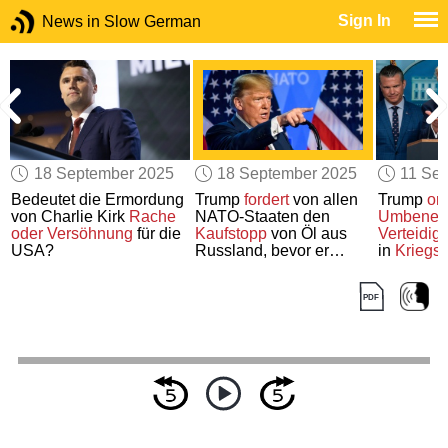
Sign In
News in Slow German
18 September 2025
18 September 2025
11 Se
Bedeutet die Ermordung
Trump
fordert
von allen
Trump
or
von Charlie Kirk
Rache
NATO-Staaten den
Umbenen
oder Versöhnung
für die
Kaufstopp
von Öl aus
Verteidig
USA?
Russland, bevor er
in
Kriegsm
Sanktionen
erlassen
wird