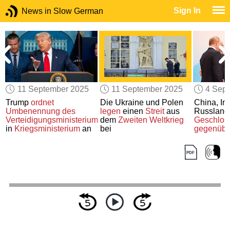
Sign In
News in Slow German
11 September 2025
11 September 2025
4 Sep
Trump
ordnet
Die Ukraine und Polen
China, In
Umbenennung des
legen
einen
Streit
aus
Russland
Verteidigungsministeriums
dem
Zweiten Weltkrieg
Geschlos
in
Kriegsministerium
an
bei
gegenübe