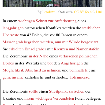
By
Lowdown
-
Own work
,
CC BY-SA 4.0
,
Link
In einem
wichtigen Schritt zur Aufarbeitung
eines
langjährigen
historischen Konflikts wurden die
sterblichen
Überreste
von 42 Polen, die vor 80 Jahren in einem
Massengrab
begraben wurden
,
nun mit Würde beigesetzt
.
Sie
erhielten
Einzelgräber
mit
Kreuzen und Namenstafeln
.
Die Zeremonie
in der Nähe
eines
verlassenen polnischen
Dorfes
in der Westukraine
bot
den
Angehörigen
die
Möglichkeit
,
Abschied zu nehmen
, und
beinhaltete
eine
gemeinsame
katholische und orthodoxe
Totenmesse
.
Die Zeremonie
sollte
einen
Streitpunkt zwischen
der
Article
Ukraine und
ihrem wichtigen Verbündeten
Polen beilegen.