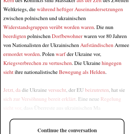
Kern
des Konflikts sind Massaker
aus der Zeit
des Zweiten
Weltkriegs, die
während heftiger Auseinandersetzungen
zwischen polnischen und ukrainischen
Widerstandsgruppen
verübt worden waren
. Die nun
beerdigten
polnischen
Dorfbewohner
waren vor 80 Jahren
von Nationalisten der Ukrainischen
Aufständischen
Armee
ermordet worden
. Polen
warf
der Ukraine vor,
Kriegsverbrechen zu vertuschen
. Die Ukraine
hingegen
sieht
ihre nationalistische
Bewegung
als Helden
.
Jetzt, da
die Ukraine
versucht
, der EU
beizutreten
, hat sie
sich zur Versöhnung bereit erklärt
. Eine neue
Regelung
sieht vor
, dass Überreste aus ukrainischen Ma
Continue the conversation