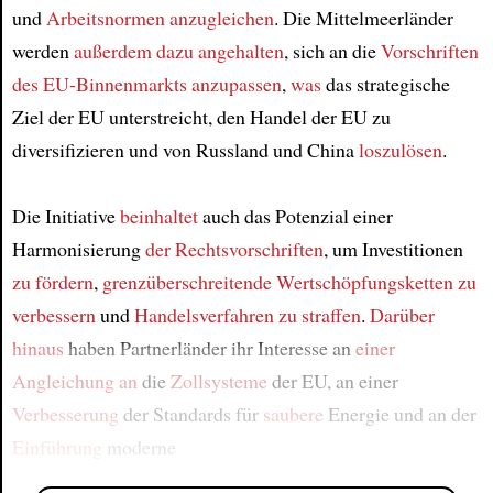
und
Arbeitsnormen
anzugleichen
. Die Mittelmeerländer
werden
außerdem
dazu angehalten
, sich an die
Vorschriften
des EU-Binnenmarkts
anzupassen
,
was
das strategische
Ziel der EU unterstreicht, den Handel der EU zu
diversifizieren und von Russland und China
loszulösen
.
Die Initiative
beinhaltet
auch das Potenzial einer
Harmonisierung
der Rechtsvorschriften
, um Investitionen
zu fördern
,
grenzüberschreitende Wertschöpfungsketten zu
verbessern
und
Handelsverfahren zu straffen
.
Darüber
hinaus
haben Partnerländer ihr Interesse an
einer
Angleichung an
die
Zollsysteme
der EU, an einer
Verbesserung
der Standards für
saubere
Energie und an der
Einführung
moderne