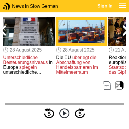
Sign In
News in Slow German
28 August 2025
28 August 2025
21 Aug
Unterschiedliche
Die EU
überlegt
die
Reaktion
e
Besteuerungsniveaus
in
Abschaffung von
europäisc
Europa
spiegeln
Handelsbarrieren im
Staatsobe
unterschiedliche
Mittelmeerraum
das Gipfel
steuerpolitische
zwischen
Strategien wider
Putin