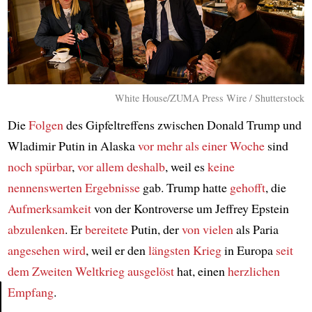
White House/ZUMA Press Wire / Shutterstock
Die
Folgen
des Gipfeltreffens zwischen Donald Trump und
Wladimir Putin in Alaska
vor mehr als einer Woche
sind
noch spürbar
,
vor allem deshalb
, weil es
keine
nennenswerten Ergebnisse
gab. Trump hatte
gehofft
, die
Aufmerksamkeit
von der Kontroverse um Jeffrey Epstein
abzulenken
. Er
bereitete
Putin, der
von vielen
als Paria
angesehen wird
, weil er den
längsten Krieg
in Europa
seit
dem Zweiten Weltkrieg
ausgelöst
hat, einen
herzlichen
Empfang
.