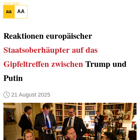
TEXT SIZE
aa
AA
Reaktionen europäischer
Staatsoberhäupter
auf das
Gipfeltreffen zwischen
Trump und
Putin
21 August 2025