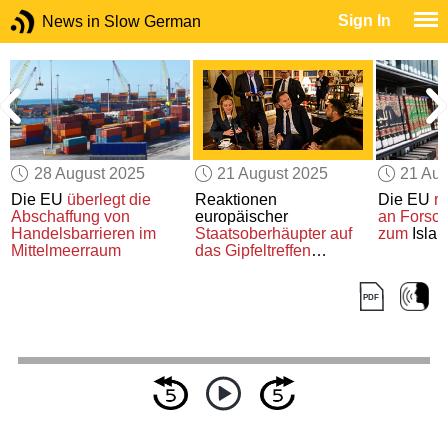
Sign In
News in Slow German
28 August 2025
21 August 2025
21 Aug
Die EU
überlegt
die
Reaktionen
Die EU
re
n
Abschaffung von
europäischer
an Forsc
Handelsbarrieren im
Staatsoberhäupter
auf
zum
Isla
Mittelmeerraum
das Gipfeltreffen
zwischen
Trump und
Putin