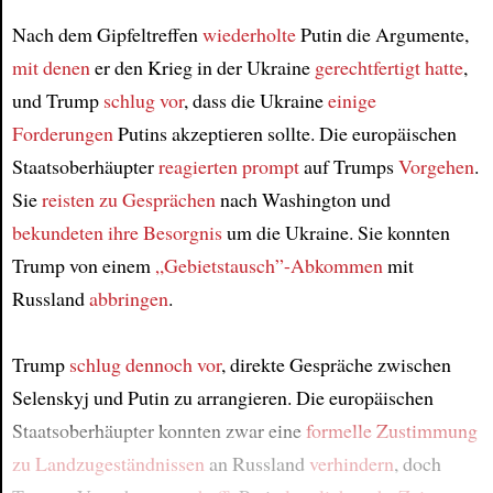
Article
Nach dem Gipfeltreffen
wiederholte
Putin die Argumente,
mit denen
er den Krieg in der Ukraine
gerechtfertigt hatte
,
und Trump
schlug vor
, dass die Ukraine
einige
Forderungen
Putins akzeptieren sollte. Die europäischen
Staatsoberhäupter
reagierten prompt
auf Trumps
Vorgehen
.
Sie
reisten
zu Gesprächen
nach Washington und
bekundeten ihre Besorgnis
um die Ukraine. Sie konnten
Trump von einem
„Gebietstausch”-Abkommen
mit
Russland
abbringen
.
Trump
schlug dennoch vor
, direkte Gespräche zwischen
Selenskyj und Putin zu arrangieren. Die europäischen
Staatsoberhäupter konnten zwar eine
formelle Zustimmung
zu Landzugeständnissen
an Russland
verhindern
, doch