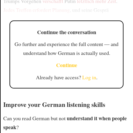
Trumps Vorgehen
verschafft
Putin
letztlich mehr Zeit
.
Jedes Treffen erfordert Planung
, und seine Gesprä
Continue the conversation
Go further and experience the full content — and
understand how German is actually used.
Continue
Already have access?
Log in
.
Improve your German listening skills
understand it when people
Can you read German but not
speak
?