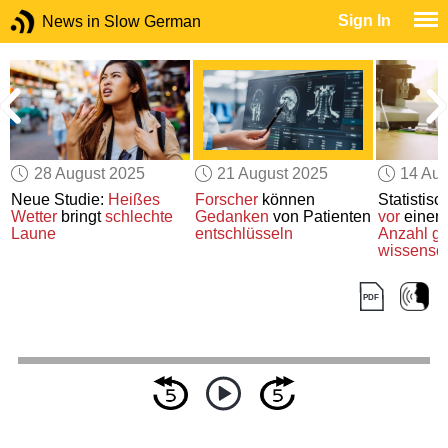
Sign In
News in Slow German
28 August 2025
21 August 2025
14 Aug
Neue Studie:
Heißes
Forscher
können
Statistis
Wetter
bringt
schlechte
Gedanken
von Patienten
vor
einer
Laune
entschlüsseln
Anzahl ge
wissensch
Forschun