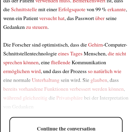
das der Patient
verwenden muss
.
Bemerkenswert
ist, dass
die
Schnittstelle
mit einer
Erfolgsquote
von 99 %
erkannte
,
wenn ein Patient
versucht hat
, das Passwort
über
seine
Gedanken
zu steuern
.
Die Forscher sind optimistisch, dass die
Gehirn
-Computer-
Schnittstellentechnologie
eines Tages
Menschen,
die nicht
sprechen können
, eine
fließende
Kommunikation
ermöglichen wird
, und dass der Prozess
so natürlich wie
eine normale
Unterhaltung
sein wird. Sie
glauben
, dass
bereits vorhandene Funktionen
verbessert werden können
,
während gleichzeitig
die
Privatsphäre
bei der Interpretation
von Gedanken
Continue the conversation