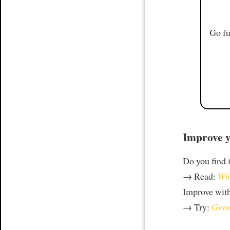
Go fu
Improve y
Do you find i
→ Read:
Why
Improve wit
→ Try:
Germ