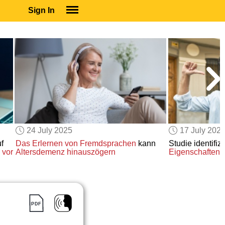
Sign In
SIGN IN
SUBSCRIBE
EDUCATIONAL LICENSES
GIFT CARDS
OTHER LANGUAGES
ABOUT US
ALEXA
24 July 2025
17 July 202
ADJUST COLORS
f
Das Erlernen von Fremdsprachen
kann
Studie identifizi
n
vor
Altersdemenz
hinauszögern
Eigenschaften
v