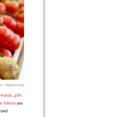
hi / Shutterstock
t wurde
,
gibt
n Jahren
aus
und