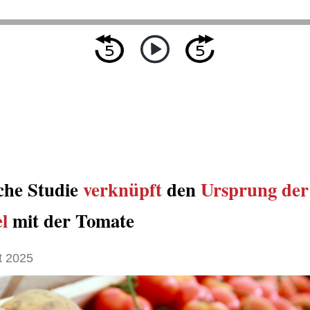
che Studie
verknüpft
den
Ursprung der
l
mit der Tomate
t 2025