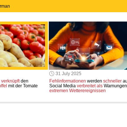
erman
31 July 2025
e
verknüpft
den
Fehlinformationen
werden
schneller
au
ffel
mit der Tomate
Social Media
verbreitet als
Warnunge
extremen Wetterereignissen