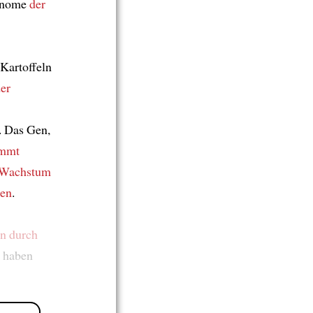
Genome
der
Kartoffeln
er
. Das Gen,
ammt
Wachstum
den
.
en
durch
 haben