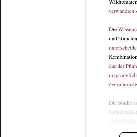
Wildtomatenp
verwandten 
Die
Wissensc
und Tomate
unterscheid
Kombination
das der Pflan
ursprünglich
der unterird
Die Studie
z
Gentechnik
a
deshalb
ein