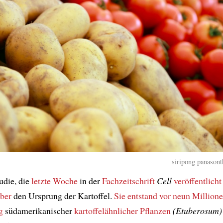
siripong panasont
udie, die
letzte Woche
in der
Fachzeitschrift
Cell
veröffentlich
ber
den Ursprung der Kartoffel.
Sie entstand
vor neun Millione
g
südamerikanischer
kartoffelähnlicher Pflanzen
(Etuberosum)