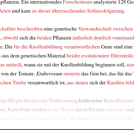
flanzen. Ein internationales
Forscherteam
analysierte 128 
Arten
und kam
zu dieser überraschenden Schlussfolgerung
.
haftler
beschreiben
eine genetische
Verwandtschaft
zwischen
n,
obwohl
sich die
beiden
Pflanzen
äußerlich
deutlich voneinand
en
. Die
für die Knollenbildung verantwortlichen
Gene sind eine
 aus dem genetischen Material
beider evolutionärer Elternteile
ze mitteilt
, wann sie mit der Knollenbildung beginnen soll,
st
von der Tomate.
Etuberosum
steuerte
das Gen bei, das für das
ischen Triebe
verantwortlich ist,
aus denen
sich die
Knollen
bil
eigt Möglichkeiten
zur Verbesserung
kultivierter
Kartoffelsort
uf. Kartoffeln werden
in der Regel
durch Klonen
vermehrt
und
e
nur geringe genetische Vielfalt
. Die Studie
bietet Einblicke
in