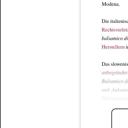
Modena.
Die italieni
Rechtsverle
balsamico d
Herstellern
i
Das sloweni
unbegründet
Balsamico d
und „balsami
Fall
zugunst