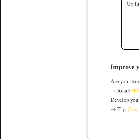
Go fu
Improve y
Are you stru
→ Read:
Why
Develop your
→ Try:
Prac