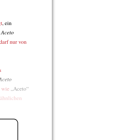
t
, ein
Aceto
darf nur
von
s
Aceto
e wie
„Aceto“
ähnlichen