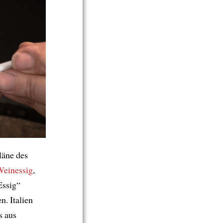
läne des
Weinessig
,
Essig“
en. Italien
s aus