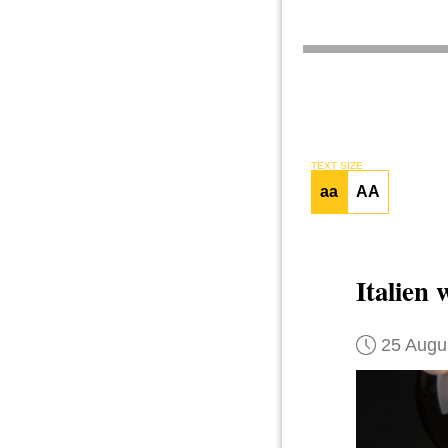
TEXT SIZE
aa
AA
Italien 
25 Augu