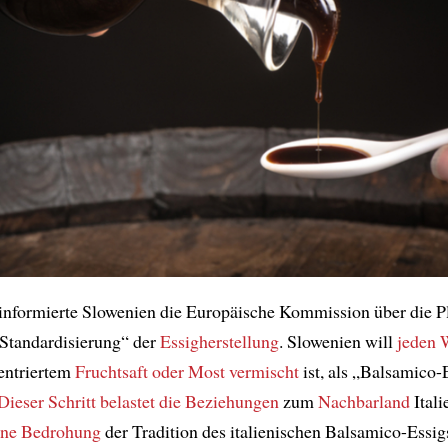
informierte Slowenien die Europäische Kommission über die P
Standardisierung“ der
Essigherstellung
. Slowenien will
jeden 
entriertem
Fruchtsaft oder Most
vermischt
ist, als „Balsamico-
Dieser Schritt
belastet die Beziehungen
zum
Nachbarland
Itali
eine Bedrohung
der Tradition des italienischen Balsamico-Essig