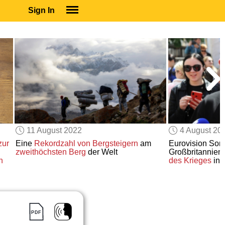
Sign In
SIGN IN
SUBSCRIBE
EDUCATIONAL LICENSES
GIFT CARDS
OTHER LANGUAGES
ABOUT US
ALEXA
11 August 2022
4 August 20
ADJUST COLORS
zur
Eine
Rekordzahl von Bergsteigern
am
Eurovision Son
zweithöchsten Berg
der Welt
Großbritannien
n
des Krieges
in 