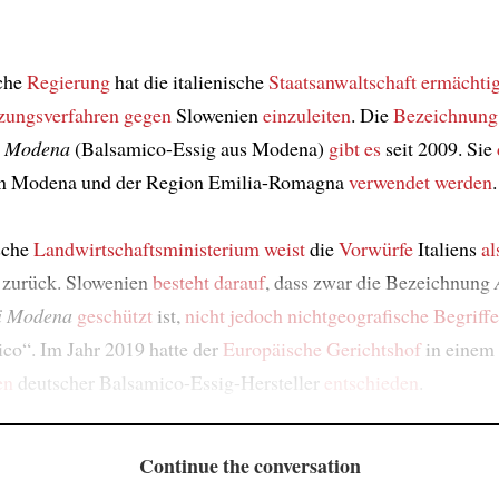
sche
Regierung
hat die italienische
Staatsanwaltschaft
ermächtig
tzungsverfahren gegen
Slowenien
einzuleiten
. Die
Bezeichnung
i Modena
(Balsamico-Essig aus Modena)
gibt es
seit 2009. Sie
n Modena und der Region Emilia-Romagna
verwendet werden
.
sche
Landwirtschaftsministerium
weist
die
Vorwürfe
Italiens
al
zurück. Slowenien
besteht darauf
, dass zwar die Bezeichnung
i Modena
geschützt
ist,
nicht jedoch
nichtgeografische Begriff
co“. Im Jahr 2019 hatte der
Europäische Gerichtshof
in einem
en
deutscher Balsamico-Essig-Hersteller
entschieden
.
Continue the conversation