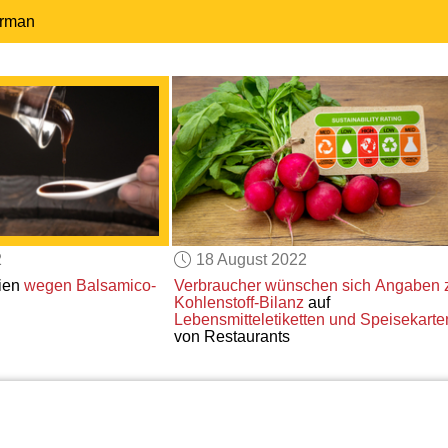
erman
2
18 August 2022
nien
wegen Balsamico-
Verbraucher
wünschen sich
Angaben 
Kohlenstoff-Bilanz
auf
Lebensmitteletiketten und Speisekarte
von Restaurants