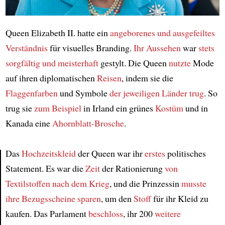
Queen Elizabeth II. hatte ein
angeborenes und ausgefeiltes
Verständnis
für visuelles Branding.
Ihr Aussehen
war
stets
sorgfältig und meisterhaft
gestylt. Die Queen
nutzte
Mode
auf ihren diplomatischen
Reisen
, indem sie die
Flaggenfarben
und Symbole
der jeweiligen Länder
trug
. So
trug sie
zum Beispiel
in Irland ein grünes
Kostüm
und in
Kanada eine
Ahornblatt-Brosche
.
Das
Hochzeitskleid
der Queen war ihr
erstes
politisches
Statement. Es war die
Zeit
der Rationierung
von
Article
Textilstoffen
nach dem Krieg
, und die Prinzessin
musste
ihre Bezugsscheine sparen
, um den
Stoff
für ihr Kleid zu
kaufen. Das Parlament
beschloss
, ihr 200
weitere