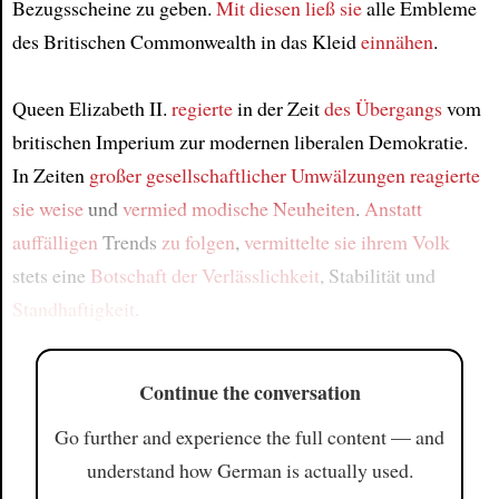
Bezugsscheine zu geben.
Mit diesen
ließ sie
alle Embleme
des Britischen Commonwealth in das Kleid
einnähen
.
Queen Elizabeth II.
regierte
in der Zeit
des Übergangs
vom
britischen Imperium zur modernen liberalen Demokratie.
In Zeiten
großer gesellschaftlicher Umwälzungen
reagierte
sie weise
und
vermied modische Neuheiten
.
Anstatt
auffälligen
Trends
zu folgen
,
vermittelte sie
ihrem Volk
stets eine
Botschaft der Verlässlichkeit
, Stabilität und
Standhaftigkeit
.
Continue the conversation
Go further and experience the full content — and
understand how German is actually used.