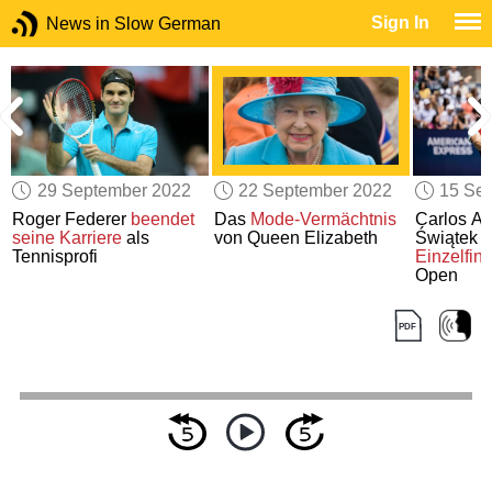
Sign In
News in Slow German
29 September 2022
22 September 2022
15 Se
r
Roger Federer
beendet
Das
Mode-Vermächtnis
Carlos Al
seine Karriere
als
von Queen Elizabeth
Świątek
g
Tennisprofi
Einzelfina
Open