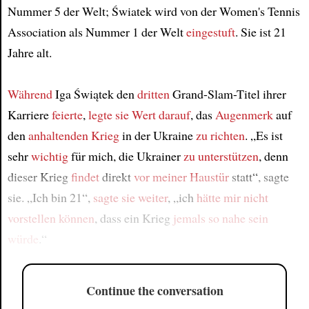
Nummer 5 der Welt; Światek wird von der Women's Tennis
Association als Nummer 1 der Welt
eingestuft
. Sie ist 21
Jahre alt.
Während
Iga Świątek den
dritten
Grand-Slam-Titel ihrer
Karriere
feierte
,
legte sie Wert darauf
, das
Augenmerk
auf
den
anhaltenden Krieg
in der Ukraine
zu richten
. „Es ist
sehr
wichtig
für mich, die Ukrainer
zu unterstützen
, denn
dieser Krieg
findet
direkt
vor meiner Haustür
statt“, sagte
sie. „Ich bin 21“,
sagte sie weiter
, „ich
hätte mir nicht
vorstellen können
, dass ein Krieg
jemals
so nahe sein
würde
.“
Continue the conversation