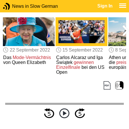
Sign In
News in Slow German
22 September 2022
15 September 2022
8 Sep
Das
Mode-Vermächtnis
Carlos Alcaraz und Iga
Athen und
von Queen Elizabeth
Świątek
gewinnen
die
preisg
Einzelfinale
bei den US
europäis
Open