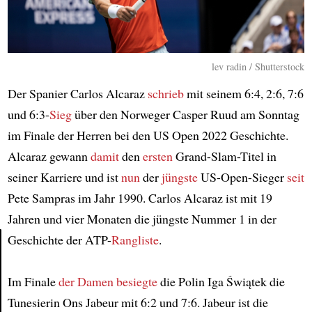
lev radin / Shutterstock
Der Spanier Carlos Alcaraz
schrieb
mit seinem 6:4, 2:6, 7:6
und 6:3-
Sieg
über den Norweger Casper Ruud am Sonntag
im Finale der Herren bei den US Open 2022 Geschichte.
Alcaraz gewann
damit
den
ersten
Grand-Slam-Titel in
seiner Karriere und ist
nun
der
jüngste
US-Open-Sieger
seit
Pete Sampras im Jahr 1990. Carlos Alcaraz ist mit 19
Jahren und vier Monaten die jüngste Nummer 1 in der
Geschichte der ATP-
Rangliste
.
Article
Im Finale
der Damen
besiegte
die Polin Iga Świątek die
Tunesierin Ons Jabeur mit 6:2 und 7:6. Jabeur ist die