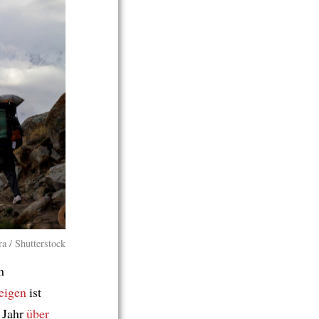
a / Shutterstock
n
teigen
ist
 Jahr
über