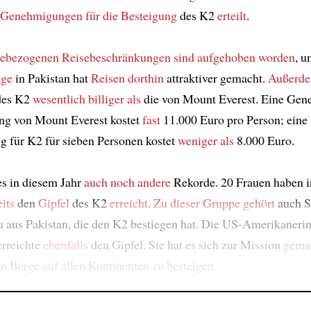
Genehmigungen für die Besteigung
des K2
erteilt
.
ebezogenen Reisebeschränkungen
sind aufgehoben worden
, u
ge
in Pakistan hat
Reisen dorthin
attraktiver gemacht.
Außerd
des K2
wesentlich billiger als
die von Mount Everest. Eine Ge
ng von Mount Everest kostet
fast
11.000 Euro pro Person; eine
 für K2 für sieben Personen kostet
weniger als
8.000 Euro.
s in diesem Jahr
auch noch andere
Rekorde. 20 Frauen haben i
eits
den
Gipfel
des K2
erreicht
.
Zu dieser Gruppe gehört
auch S
 aus Pakistan, die den K2 bestiegen hat. Die US-Amerikaneri
rreichte
ebenfalls
den Gipfel. Sie hat es sich zur Mission
gema
n Berge auf allen Kontinenten zu besteigen.