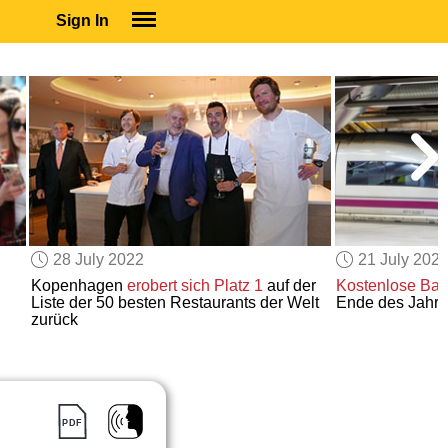
Sign In
SIGN IN
SUBSCRIBE
EDUCATIONAL LICENSES
GIFT CARDS
OTHER LANGUAGES
ABOUT US
ALEXA
28 July 2022
21 July 202
ADJUST COLORS
Kopenhagen
erobert sich
Platz 1
auf der
Kostenlose Bah
Liste der 50 besten Restaurants der Welt
Ende des Jahr
zurück