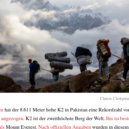
Chaton Chokpatar
hr
hat der 8.611 Meter hohe K2 in Pakistan eine Rekordzahl vo
n
angezogen
. K2 ist der zweithöchste Berg der Welt.
Ihn zu bes
als
Mount Everest.
Nach offiziellen Angaben
wurden in diesem