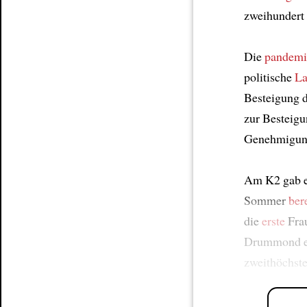
zweihundert
Die
pandemi
politische
La
Besteigung 
zur Besteigu
Genehmigung
Am K2 gab e
Sommer
ber
die
erste
Frau
Drummond e
zweithöchste