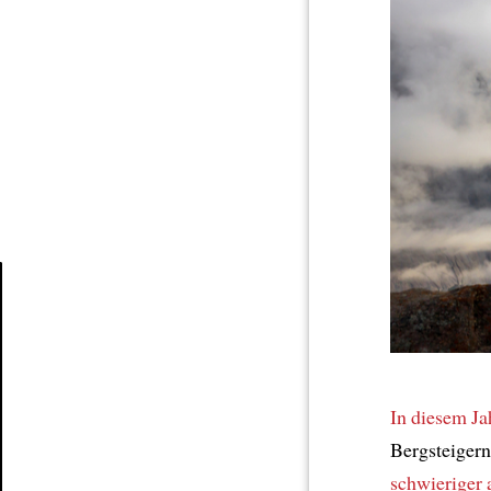
Article
In diesem Ja
Bergsteiger
schwieriger 