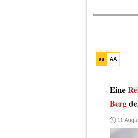
TEXT SIZE
aa
AA
Eine
Re
Berg
de
11 Augu