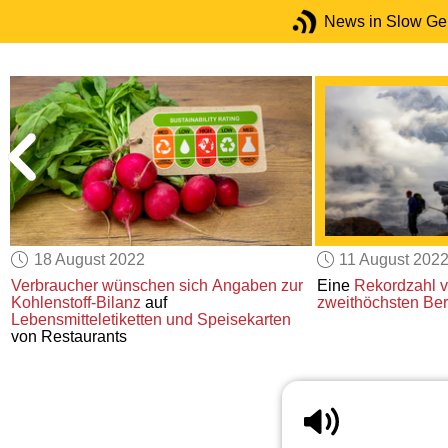
News in Slow G
18 August 2022
11 August 202
Verbraucher
wünschen sich
Angaben zur
Eine
Rekordzahl v
Kohlenstoff-Bilanz
auf
zweithöchsten Be
Lebensmitteletiketten und Speisekarten
von Restaurants