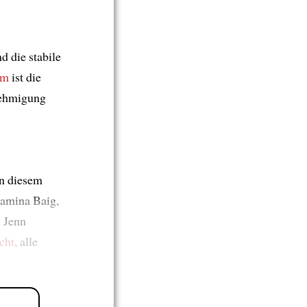
nd die stabile
em
ist die
nehmigung
n diesem
amina Baig,
n Jenn
cht
, alle