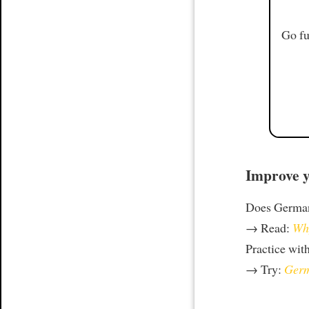
Go fu
Improve y
Does German
→ Read:
Why
Practice wit
→ Try:
Germ