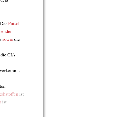
 Der
Putsch
senden
da
sowie
die
 die CIA.
t vorkommt.
ten
Rohstoffen
ist
t
ist.