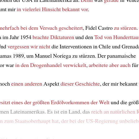
mmt mir
in vielerlei Hinsicht
bekannt vor
.
mehrfach
bei dem Versuch
gescheitert
, Fidel Castro
zu stürzen
.
a im Jahr 1954
brachte Diktaturen
und den
Tod von Hunderttau
Und
vergessen wir nicht
die Interventionen in Chile und Grena
namas 1989, um Manuel Noriega zu stürzen. Der panamaische
tor war
in den Drogenhandel verwickelt
,
arbeitete aber auch
für
 noch
einen anderen
Aspekt
dieser Geschichte
, der mir bekann
sitzt
eines der größten Erdölvorkommen
der Welt
und die größ
en Lateinamerikas. Es ist ein Land, das
reich an natürlichen 
n zum Staatsoberhaupt hat
,
der
bei der US-Regierung
unbelieb