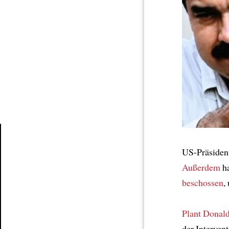
US-Präsiden
Article
Außerdem
ha
beschossen
,
Plant Donal
der Interven