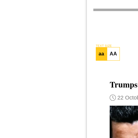
TEXT SIZE
aa
AA
Trump
22 Octo