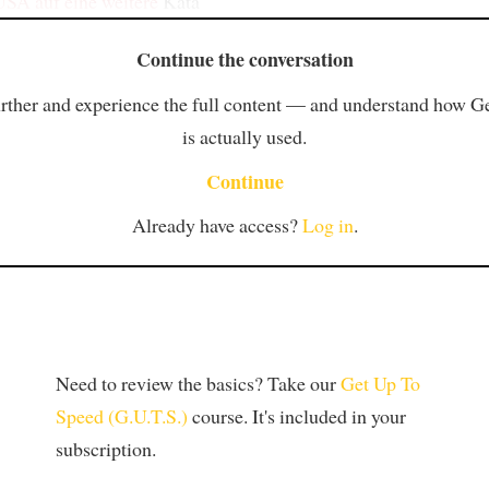
 USA auf
eine weitere
Kata
Continue the conversation
rther and experience the full content — and understand how 
is actually used.
Continue
Already have access?
Log in
.
Need to review the basics? Take our
Get Up To
Speed (G.U.T.S.)
course. It's included in your
subscription.