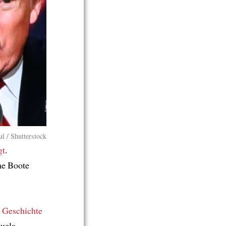
l / Shutterstock
gt
.
he Boote
e
Geschichte
uela