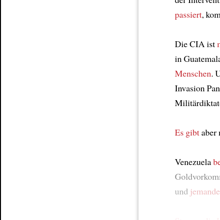
passiert
, ko
Die CIA ist
in Guatemal
Menschen
. 
Invasion Pa
Militärdikta
Es gibt
aber
Venezuela
be
Goldvorkomm
und
jemande