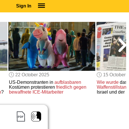
Sign In
SIGN IN
SUBSCRIBE
EDUCATIONAL LICENSES
GIFT CARDS
OTHER LANGUAGES
ABOUT US
ALEXA
22 October 2025
15 October 
ADJUST COLORS
US-Demonstranten in
aufblasbaren
Wie wurde
das
Kostümen protestieren
friedlich
gegen
Waffenstillsta
n
?
bewaffnete ICE-Mitarbeiter
Israel und der