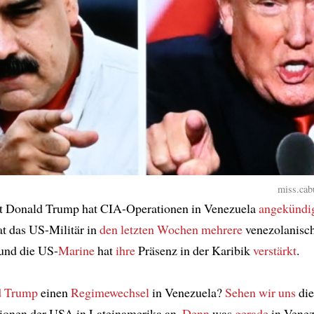
miss.cabu
t Donald Trump hat CIA-Operationen in Venezuela
angekündi
t das US-Militär in
den letzten Wochen
mehrere
venezolanisc
 und die US-
Marine
hat
ihre
Präsenz in der Karibik
verstärkt
.
d Trump
einen
Regimewechsel
in Venezuela?
Sehen wir uns
di
tionen der USA in Lateinamerika an.
Denn
was
gerade
in Venez