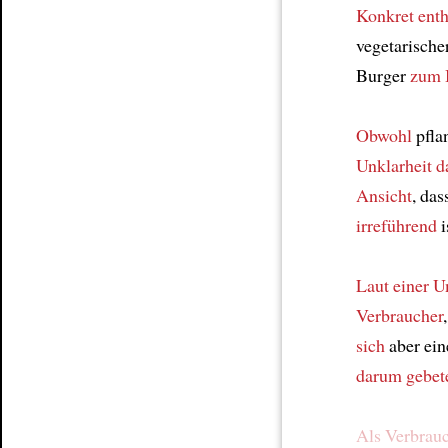
Konkret
enth
vegetarische
Burger
zum 
Obwohl
pfla
Unklarheit d
Ansicht
, das
irreführend
i
Laut einer 
Verbraucher
sich
aber ei
darum gebet
Als Verbrau