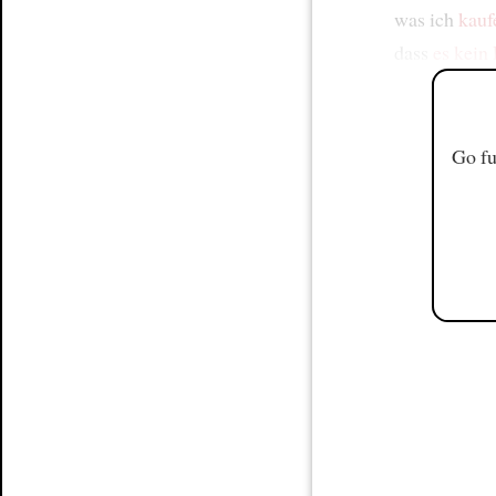
was ich
kauf
dass
es kein 
Go fu