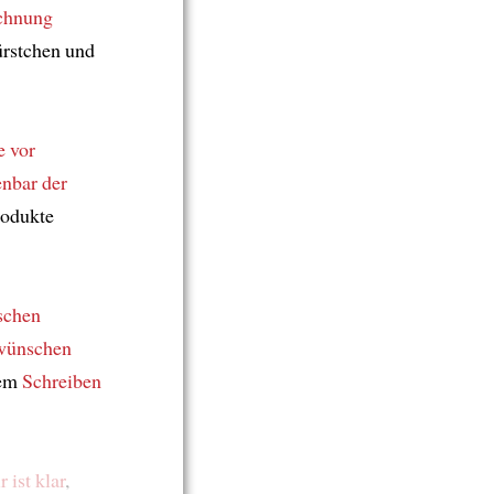
ichnung
stchen und
e vor
enbar
der
rodukte
schen
wünschen
nem
Schreiben
 ist klar
,