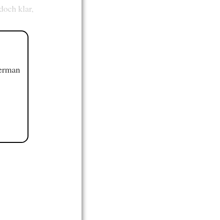
 doch klar,
German