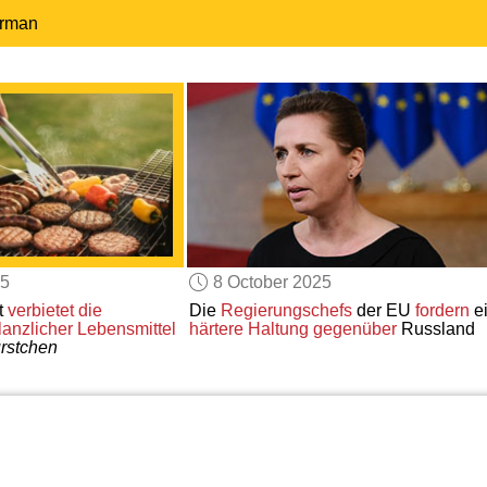
erman
25
8 October 2025
t
verbietet
die
Die
Regierungschefs
der EU
fordern
e
lanzlicher Lebensmittel
härtere Haltung gegenüber
Russland
rstchen