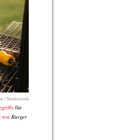
n / Shutterstock
egriffe
für
e
wie
Burger