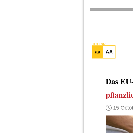
TEXT SIZE
aa
AA
Das EU
pflanzli
15 Octo