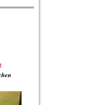
g
chen