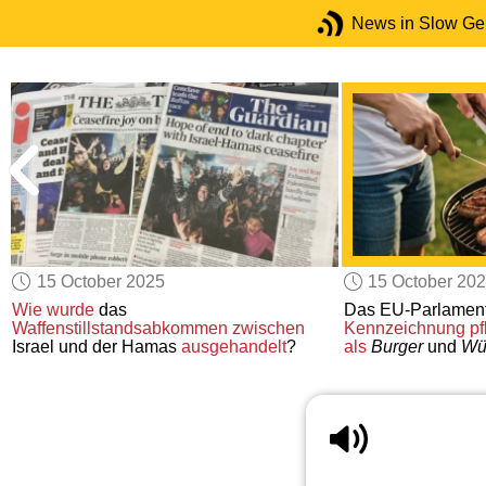
News in Slow G
15 October 2025
15 October 20
Wie wurde
das
Das EU-Parlamen
Waffenstillstandsabkommen zwischen
Kennzeichnung
pf
Israel und der Hamas
ausgehandelt
?
als
Burger
und
Wü