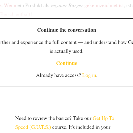
e
.
Wenn
ein Produkt als
veganer Burger
gekennzeichnet ist
, ist
Fleisch enthält
!
Continue the conversation
rther and experience the full content — and understand how 
is actually used.
Continue
Already have access?
Log in
.
Need to review the basics? Take our
Get Up To
Speed (G.U.T.S.)
course. It's included in your