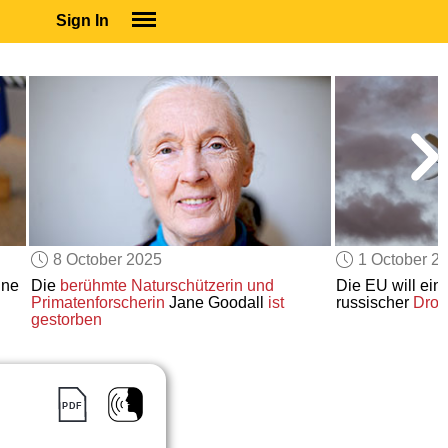
Sign In
SIGN IN
SUBSCRIBE
EDUCATIONAL LICENSES
GIFT CARDS
OTHER LANGUAGES
ABOUT US
ALEXA
8 October 2025
1 October 2
ADJUST COLORS
ine
Die
berühmte Naturschützerin und
Die EU will ein
Primatenforscherin
Jane Goodall
ist
russischer
Droh
gestorben