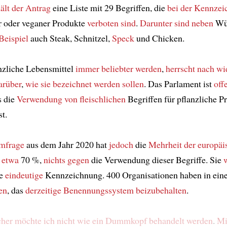
ält der Antrag
eine Liste mit 29 Begriffen, die
bei der Kennze
r oder veganer Produkte
verboten sind
.
Darunter sind
neben
Wür
Beispiel
auch Steak, Schnitzel,
Speck
und Chicken.
nzliche Lebensmittel
immer beliebter werden
,
herrscht
nach wi
arüber
,
wie
sie bezeichnet werden sollen
. Das Parlament ist
off
s die
Verwendung von fleischlichen
Begriffen für pflanzliche P
st.
Umfrage
aus dem Jahr 2020 hat
jedoch
die
Mehrheit der europäi
,
etwa
70 %,
nichts gegen
die Verwendung dieser Begriffe. Sie
ne
eindeutige
Kennzeichnung. 400 Organisationen haben in ei
en
, das
derzeitige Benennungssystem
beizubehalten
.
cher
möchte ich nicht
wie ein Dummkopf
behandelt werden
.
Mir