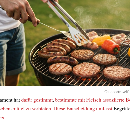
Outdoortravelfu
ament hat
dafür gestimmt
,
bestimmte
mit Fleisch assoziierte B
Lebensmittel
zu verbieten
.
Diese Entscheidung
umfasst
Begriff
en
.