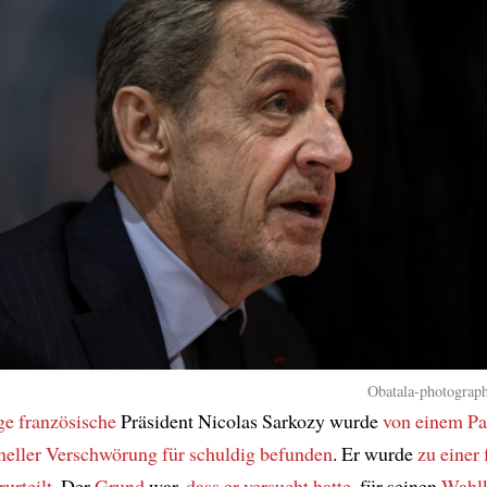
Obatala-photograph
ge französische
Präsident Nicolas Sarkozy wurde
von einem Pa
neller Verschwörung
für schuldig befunden
. Er wurde
zu einer
rurteilt
. Der
Grund
war,
dass er versucht hatte
, für seinen
Wahl