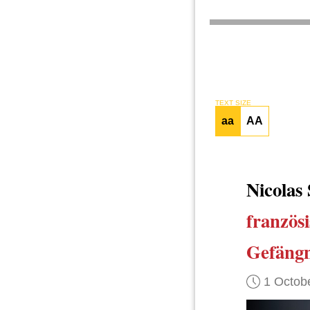
TEXT SIZE
aa
AA
Nicolas
französ
Gefängn
1 Octob