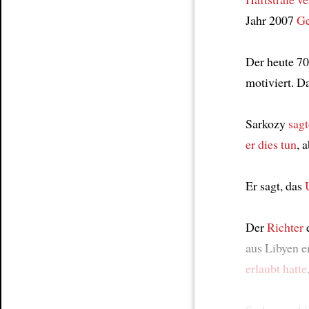
Jahr 2007
Ge
Der heute 70
motiviert. D
Sarkozy
sag
er dies tun
, 
Er sagt, das
Der
Richter
e
aus Libyen e
erlaubt hatte