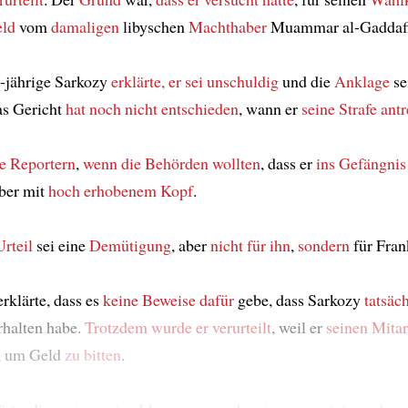
ld
vom
damaligen
libyschen
Machthaber
Muammar al-Gaddaf
-jährige Sarkozy
erklärte, er sei unschuldig
und die
Anklage
se
as Gericht
hat noch nicht entschieden
, wann er
seine Strafe ant
te Reportern
,
wenn die Behörden wollten
, dass er
ins Gefängnis
aber mit
hoch erhobenem Kopf
.
Urteil
sei eine
Demütigung
, aber
nicht für ihn
,
sondern
für Fran
rklärte, dass es
keine Beweise dafür
gebe, dass Sarkozy
tatsäc
rhalten habe.
Trotzdem wurde er verurteilt
, weil er
seinen Mitar
, um Geld
zu bitten
.