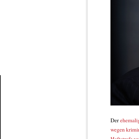
Article
Der
ehemali
wegen krimi
Haftstrafe
ve