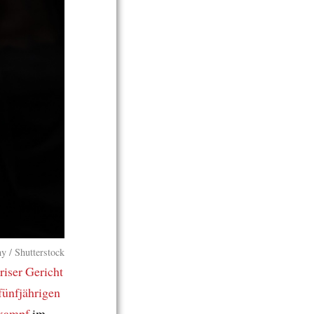
y / Shutterstock
riser Gericht
 fünfjährigen
kampf
im