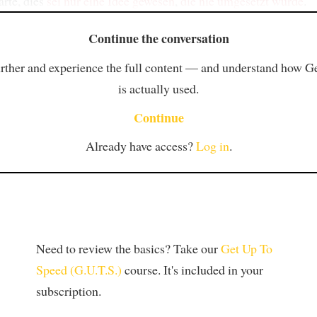
ärte, dies
sei nur eine Idee gewesen
,
die nie umgesetzt wurde
.
Continue the conversation
rther and experience the full content — and understand how 
is actually used.
Continue
Already have access?
Log in
.
Need to review the basics? Take our
Get Up To
Speed (G.U.T.S.)
course. It's included in your
subscription.