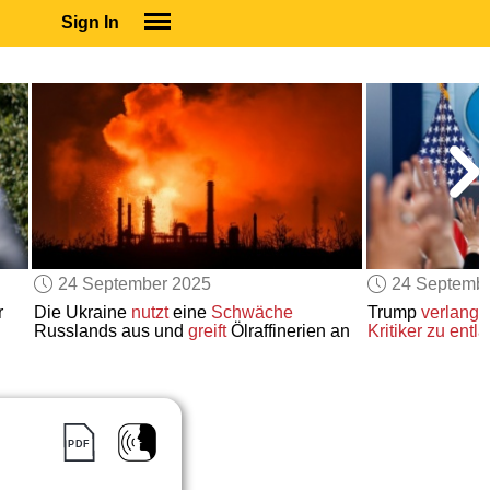
Sign In
SIGN IN
SUBSCRIBE
EDUCATIONAL LICENSES
GIFT CARDS
OTHER LANGUAGES
ABOUT US
ALEXA
24 September 2025
24 Septemb
ADJUST COLORS
r
Die Ukraine
nutzt
eine
Schwäche
Trump
verlangt
Russlands aus und
greift
Ölraffinerien an
Kritiker zu entl