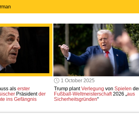
erman
1 October 2025
muss als
erster
Trump plant
Verlegung
von
Spielen
de
sischer
Präsident
der
Fußball-Weltmeisterschaft
2026 „
aus
hte
ins Gefängnis
Sicherheitsgründen
“