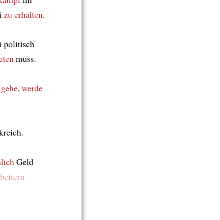
i
zu erhalten
.
i politisch
reten
muss.
 gehe
,
werde
kreich.
hlich
Geld
beitern