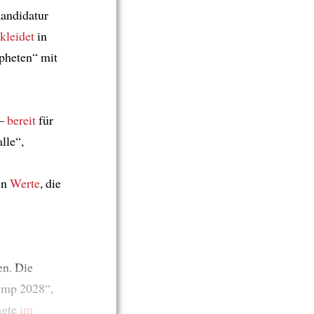
andidatur
kleidet
in
pheten“ mit
–
bereit
für
lle“,
en
Werte
, die
en. Die
mp 2028“,
agte
im