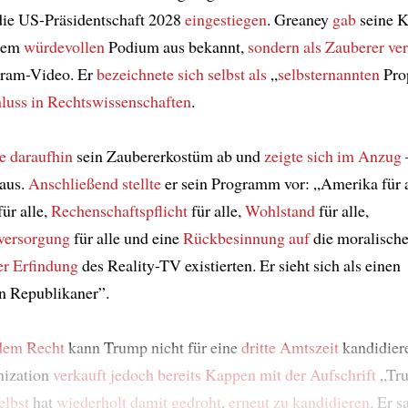
ie US-Präsidentschaft 2028
eingestiegen
. Greaney
gab
seine K
inem
würdevollen
Podium aus bekannt,
sondern als Zauberer ver
gram-Video. Er
bezeichnete sich selbst als
„
selbsternannten
Pro
luss in Rechtswissenschaften
.
e
daraufhin
sein Zaubererkostüm ab und
zeigte sich im Anzug
aus.
Anschließend
stellte
er sein Programm vor: „Amerika für a
ür alle,
Rechenschaftspflicht
für alle,
Wohlstand
für alle,
versorgung
für alle und eine
Rückbesinnung auf
die moralisch
er Erfindung
des Reality-TV existierten. Er sieht sich als einen
n Republikaner”.
dem Recht
kann Trump nicht für eine
dritte Amtszeit
kandidier
ization
verkauft jedoch bereits
Kappen mit der Aufschrift
„Tru
elbst
hat
wiederholt damit gedroht
,
erneut zu kandidieren
. Er s