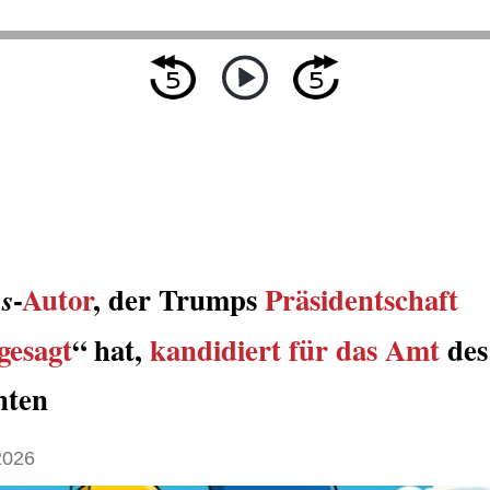
-
Autor
, der Trumps
Präsidentschaft
s
gesagt
“ hat,
kandidiert für das Amt
des
nten
2026