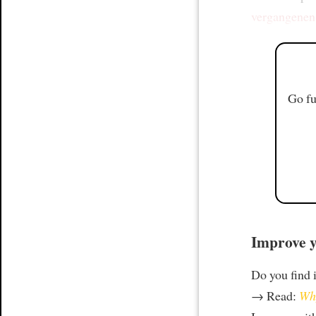
vergangenen
Go fu
Improve y
Do you find i
→ Read:
Why