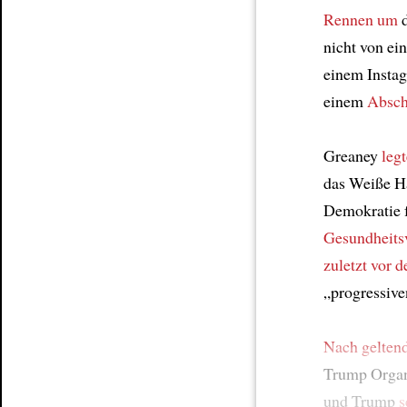
Rennen um
d
nicht von e
einem Insta
einem
Absch
Greaney
legt
das Weiße H
Demokratie f
Gesundheits
zuletzt
vor d
„progressive
Nach gelten
Trump Organ
und Trump
s