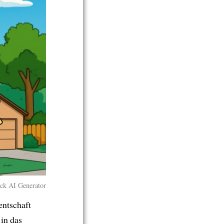
ock AI Generator
entschaft
l in das