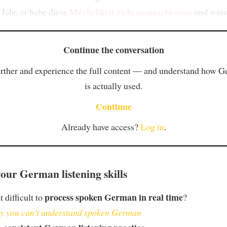
Jahr, er habe diese
Möglichkeit
nicht ausgeschlossen
und wür
Continue the conversation
rther and experience the full content — and understand how 
is actually used.
Continue
Already have access?
Log in
.
our German listening skills
process spoken German in real time
t difficult to
?
 you can't understand spoken German