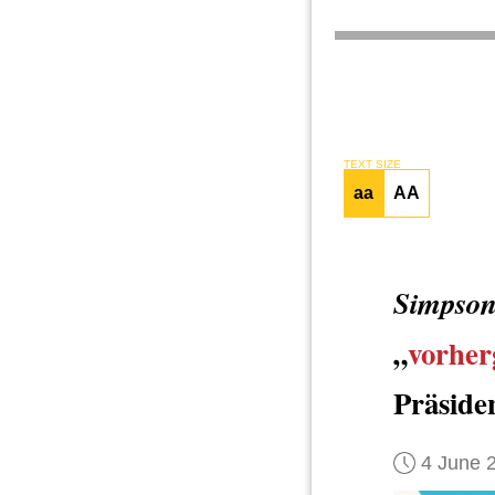
TEXT SIZE
aa
AA
Simpson
„
vorher
Präside
4 June 