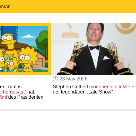
erman
28 May 2026
der Trumps
Stephen Colbert
moderiert die letzte F
orhergesagt
“ hat,
der legendären „Late Show“
 Amt
des Präsidenten