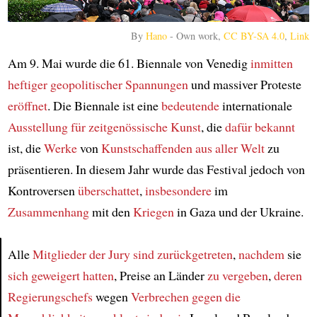
By
Hano
-
Own work
,
CC BY-SA 4.0
,
Link
Am 9. Mai wurde die 61. Biennale von Venedig
inmitten
heftiger geopolitischer Spannungen
und massiver Proteste
eröffnet
. Die Biennale ist eine
bedeutende
internationale
Ausstellung für zeitgenössische Kunst
, die
dafür bekannt
ist, die
Werke
von
Kunstschaffenden aus aller Welt
zu
präsentieren. In diesem Jahr wurde das Festival jedoch von
Kontroversen
überschattet
,
insbesondere
im
Zusammenhang
mit den
Kriegen
in Gaza und der Ukraine.
Alle
Mitglieder der Jury
sind zurückgetreten
,
nachdem
sie
sich geweigert hatten
, Preise an Länder
zu vergeben
,
deren
Article
Regierungschefs
wegen
Verbrechen gegen die