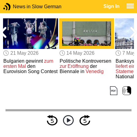
Sign In
News in Slow German
21 May 2026
14 May 2026
7 May
Bulgarien gewinnt
zum
Politische Kontroversen
Banksys 
ersten Mal
den
zur Eröffnung
der
liefert ein
Eurovision Song Contest
Biennale in
Venedig
Statemen
National