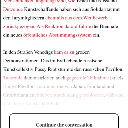
Menschlichkeit
angeklagt sind
,
wie
Israel und Russland.
Dutzende
Kunstschaffende haben sich aus Solidarität mit
den Jurymitgliedern
ebenfalls
aus dem Wettbewerb
zurückgezogen
.
Als Reaktion darauf
führte
die Biennale
ein neues
öffentliches Abstimmungssystem
ein.
In den Straßen Venedigs
kam es zu
großen
Demonstrationen. Das im Exil lebende russische
Kunstkollektiv Pussy Riot stürmte den russischen Pavillon.
Tausende
demonstrierten auch
gegen die Teilnahme
Israels.
Einige
Pavillons,
darunter die von
Japan, Finnland und
Großbritannien,
blieben stundenlang geschlossen
,
während
sich
deren
Kunstschaffende
Continue the conversation