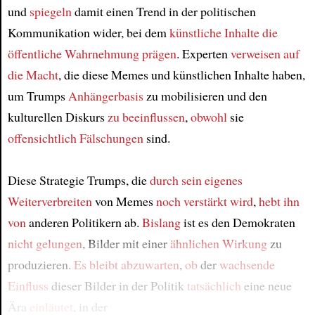
und
spiegeln
damit einen Trend in der politischen
Kommunikation wider, bei dem
künstliche Inhalte
die
öffentliche Wahrnehmung prägen
. Experten
verweisen auf
die Macht
, die diese Memes und künstlichen Inhalte haben,
um Trumps
Anhängerbasis
zu mobilisieren und den
kulturellen Diskurs
zu beeinflussen
,
obwohl
sie
offensichtlich
Fälschungen
sind.
Diese Strategie Trumps, die
durch sein eigenes
Weiterverbreiten
von Memes
noch verstärkt wird
,
hebt ihn
von
anderen Politikern ab.
Bislang
ist es den Demokraten
nicht gelungen
, Bilder mit einer
ähnlichen Wirkung
zu
produzieren.
Es bleibt abzuwarten
,
ob
der
wachsende
Einfluss
dieser Bilder in der Politik
tatsächlich
eine neue
Ära
einläutet
, in der