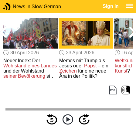
Sign In
News in Slow German
30 April 2026
23 April 2026
16 Apr
Neuer Index: Der
Memes mit Trump als
Weltkunst
Wohlstand eines Landes
Jesus oder
Papst
– ein
künstliche
und der Wohlstand
Zeichen
für eine neue
Kunst
?
seiner Bevölkerung
sind
Ära in der Politik?
nicht dasselbe