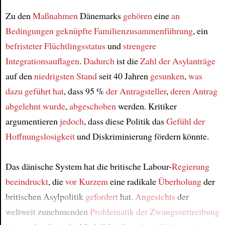
Article
Zu den
Maßnahmen
Dänemarks
gehören
eine
an
Bedingungen geknüpfte
Familienzusammenführung
, ein
befristeter Flüchtlingsstatus
und
strengere
Integrationsauflagen
.
Dadurch
ist die
Zahl der Asylanträge
auf den
niedrigsten Stand
seit 40 Jahren
gesunken
,
was
dazu geführt hat
, dass 95 %
der Antragsteller
,
deren Antrag
abgelehnt wurde
,
abgeschoben
werden. Kritiker
argumentieren
jedoch
, dass diese Politik das
Gefühl der
Hoffnungslosigkeit
und Diskriminierung fördern könnte.
Das dänische System hat die britische Labour-
Regierung
beeindruckt
, die
vor Kurzem
eine radikale
Überholung
der
britischen Asylpolitik
gefordert
hat.
Angesichts
der
weltweit zunehmenden
Problematik der Zwangsvertreibung