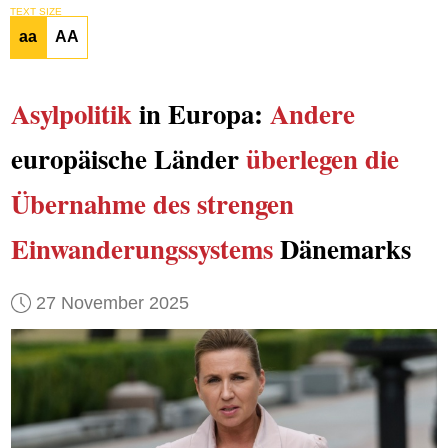
TEXT SIZE
aa
AA
Asylpolitik
in Europa:
Andere
europäische Länder
überlegen die
Übernahme
des strengen
Einwanderungssystems
Dänemarks
27 November 2025