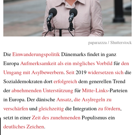
paparazzza / Shutterstock
Die
Einwanderungspolitik
Dänemarks findet in ganz
Europa
Aufmerksamkeit
als ein mögliches Vorbild
für
den
Umgang mit
Asylbewerbern
.
Seit
2019
widersetzen sich
die
Sozialdemokraten dort
erfolgreich
dem generellen Trend
der
abnehmenden Unterstützung
für
Mitte-Links
-Parteien
in Europa. Der dänische
Ansatz
,
die Asylregeln zu
verschärfen
und
gleichzeitig
die Integration
zu fördern
,
setzt in einer
Zeit des zunehmenden
Populismus ein
deutliches Zeichen
.