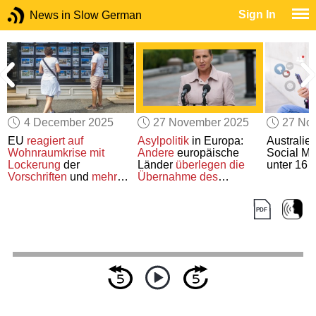
Sign In
News in Slow German
4 December 2025
27 November 2025
27 No
r
EU
reagiert auf
Asylpolitik
in Europa:
Australie
Wohnraumkrise
mit
Andere
europäische
Social Me
s
Lockerung
der
Länder
überlegen die
unter 16 
Vorschriften
und
mehr
Übernahme
des
finanzieller
strengen
Unterstützung
Einwanderungssystems
Dänemarks