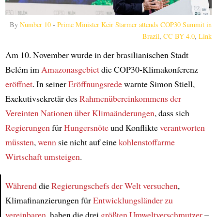
By
Number 10
-
Prime Minister Keir Starmer attends COP30 Summit in
Brazil
,
CC BY 4.0
,
Link
Am 10. November wurde in der brasilianischen Stadt
Belém im
Amazonasgebiet
die COP30-Klimakonferenz
eröffnet
. In seiner
Eröffnungsrede
warnte Simon Stiell,
Exekutivsekretär des
Rahmenübereinkommens der
Vereinten Nationen über Klimaänderungen
, dass sich
Regierungen
für
Hungersnöte
und Konflikte
verantworten
müssten
,
wenn
sie nicht auf eine
kohlenstoffarme
Wirtschaft
umsteigen
.
Während
die
Regierungschefs der Welt
versuchen
,
Klimafinanzierungen für
Entwicklungsländer
zu
Article
vereinbaren
, haben die drei
größten Umweltverschmutzer
–