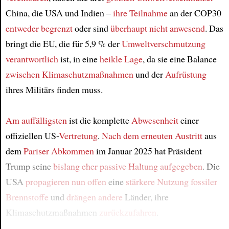
China, die USA und Indien –
ihre Teilnahme
an der COP30
entweder begrenzt
oder sind
überhaupt nicht anwesend
. Das
bringt die EU, die für 5,9 % der
Umweltverschmutzung
verantwortlich
ist, in eine
heikle Lage
, da sie eine Balance
zwischen Klimaschutzmaßnahmen
und der
Aufrüstung
ihres Militärs finden muss.
Am auffälligsten
ist die komplette
Abwesenheit
einer
offiziellen US-
Vertretung
.
Nach dem erneuten Austritt
aus
dem
Pariser Abkommen
im Januar 2025 hat Präsident
Trump seine
bislang eher passive Haltung
aufgegeben
. Die
USA
propagieren nun offen
eine
stärkere Nutzung fossiler
Brennstoffe
und
drängen
andere
Länder, ihre
Klimaschutzmaßnahmen
zurückzufahren
.