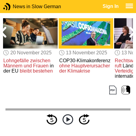
Sign In
News in Slow German
20 November 2025
13 November 2025
13 No
Lohngefälle zwischen
COP30-Klimakonferenz
Rechtswis
Männern und Frauen
in
ohne Hauptverursacher
ruft
Länd
der EU
bleibt bestehen
der Klimakrise
Verteidig
internati
Rechtsor