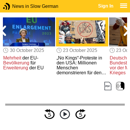
Sign In
News in Slow German
30 October 2025
23 October 2025
23 Oct
:
Mehrheit
der EU-
„No Kings“-Proteste in
Deutsche
Bevölkerung
für
den USA: Millionen
Bundesbe
Erweiterung
der EU
Menschen
vor der M
demonstrieren für den
Krieges
Erhalt
der Demokratie