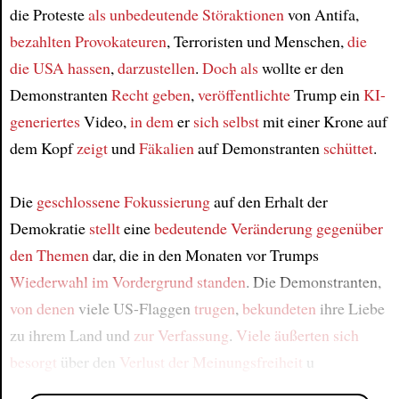
die Proteste
als unbedeutende Störaktionen
von Antifa,
bezahlten Provokateuren
, Terroristen und Menschen,
die
die USA hassen
,
darzustellen
.
Doch als
wollte er den
Demonstranten
Recht geben
,
veröffentlichte
Trump ein
KI-
generiertes
Video,
in dem
er
sich selbst
mit einer Krone auf
dem Kopf
zeigt
und
Fäkalien
auf Demonstranten
schüttet
.
Die
geschlossene Fokussierung
auf den Erhalt der
Demokratie
stellt
eine
bedeutende Veränderung
gegenüber
den Themen
dar, die in den Monaten vor Trumps
Wiederwahl
im Vordergrund standen
. Die Demonstranten,
von denen
viele US-Flaggen
trugen
,
bekundeten
ihre Liebe
zu ihrem Land und
zur Verfassung
.
Viele äußerten sich
besorgt
über den
Verlust der Meinungsfreiheit
u