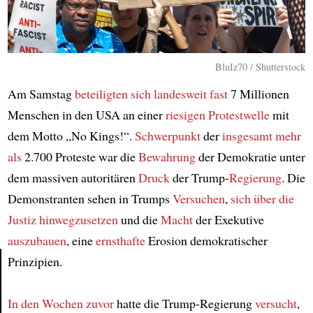
BluIz70 / Shutterstock
Am Samstag
beteiligten sich
landesweit
fast
7 Millionen
Menschen in den USA an einer
riesigen Protestwelle
mit
dem Motto „No Kings!“.
Schwerpunkt
der
insgesamt
mehr
als
2.700 Proteste war die
Bewahrung
der Demokratie unter
dem massiven autoritären
Druck
der Trump-
Regierung
. Die
Demonstranten sehen in Trumps
Versuchen
,
sich über die
Justiz hinwegzusetzen
und die
Macht
der Exekutive
auszubauen
, eine
ernsthafte
Erosion demokratischer
Prinzipien.
Article
In den Wochen zuvor
hatte die Trump-Regierung
versucht
,