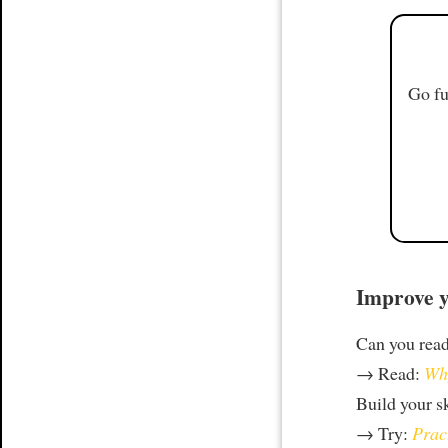
Go fu
Improve y
Can you rea
→ Read:
Why
Build your s
→ Try:
Prac