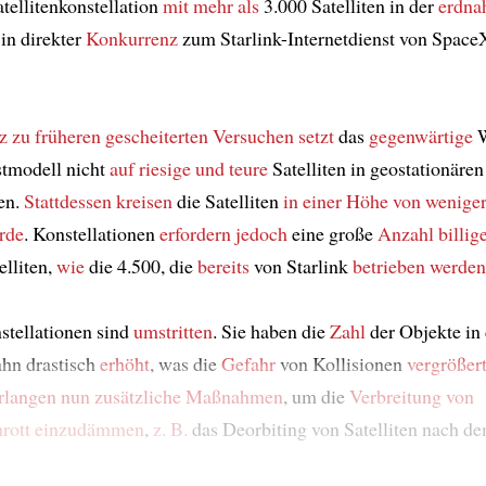
atellitenkonstellation
mit mehr als
3.000 Satelliten in der
erdna
in direkter
Konkurrenz
zum Starlink-Internetdienst von Spac
z zu
früheren gescheiterten Versuchen
setzt
das
gegenwärtige
W
stmodell nicht
auf riesige und teure
Satelliten in geostationären
en.
Stattdessen
kreisen
die Satelliten
in einer Höhe
von weniger
rde
. Konstellationen
erfordern
jedoch
eine große
Anzahl billig
elliten,
wie
die 4.500, die
bereits
von Starlink
betrieben werden
nstellationen sind
umstritten
. Sie haben die
Zahl
der Objekte in 
hn drastisch
erhöht
, was die
Gefahr
von Kollisionen
vergrößer
rlangen nun
zusätzliche Maßnahmen
, um die
Verbreitung von
rott
einzudämmen
,
z. B.
das Deorbiting von Satelliten nach de