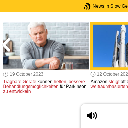
News in Slow G
19 October 2023
12 October 20
Tragbare Geräte
können
helfen
,
bessere
Amazon
steigt
offi
Behandlungsmöglichkeiten
für Parkinson
weltraumbasierten 
zu entwickeln