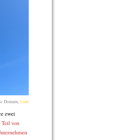
ic Domain,
Link
ce zwei
d
Teil von
nternehmen