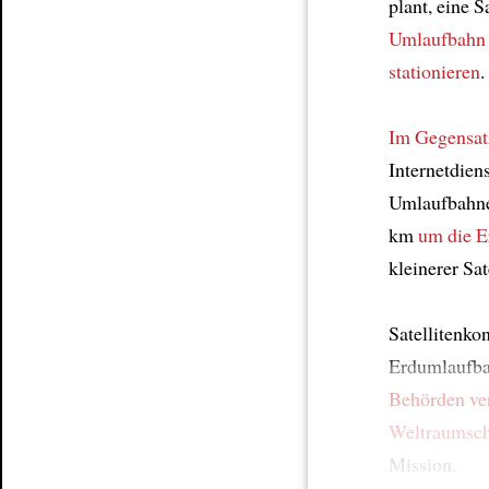
plant, eine S
Umlaufbahn
stationieren
.
Im Gegensat
Internetdien
Umlaufbahn
km
um die E
kleinerer Sat
Satellitenko
Erdumlaufba
Behörden ve
Weltraumsch
Mission.