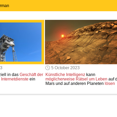
erman
23
5 October 2023
ziell in das
Geschäft
der
Künstliche Intelligenz
kann
Internetdienste
ein
möglicherweise
Rätsel um Leben
auf 
Mars und auf anderen Planeten
lösen