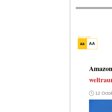
TEXT SIZE
aa
AA
Amazo
weltrau
12 Octo