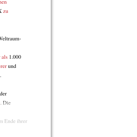
hen
eX
zu
eltraum-
 als
1.000
erer
und
.
der
t
. Die
m Ende ihrer