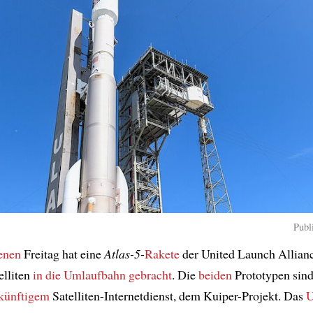
Publ
enen
Freitag hat eine
Atlas-5
-
Rakete
der United Launch Allian
lliten
in die Umlaufbahn
gebracht
. Die
beiden
Prototypen sin
künftigem
Satelliten-Internetdienst, dem Kuiper-Projekt. Das
U