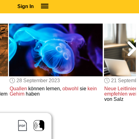
Sign In
SIGN IN
SUBSCRIBE
EDUCATIONAL LICENSES
GIFT CARDS
OTHER LANGUAGES
ABOUT US
ALEXA
28 September 2023
21 Septemb
ADJUST COLORS
Quallen
können lernen,
obwohl
sie
kein
Neue Leitlinien
dem
Gehirn
haben
empfehlen weit
von Salz