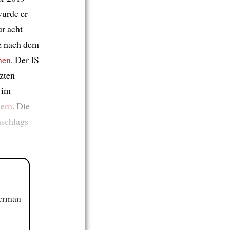
wurde er
ur acht
rz nach dem
hen
. Der IS
tzten
im
iern
. Die
nschlags
German