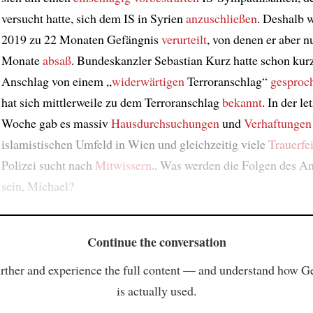
versucht hatte, sich dem IS in Syrien
anzuschließen
. Deshalb 
2019 zu 22 Monaten Gefängnis
verurteilt
, von denen er aber n
Monate
absaß
. Bundeskanzler Sebastian Kurz hatte schon ku
Anschlag von einem „
widerwärtigen
Terroranschlag“
gesproc
hat sich mittlerweile zu dem Terroranschlag
bekannt
. In der le
Woche gab es massiv
Hausdurchsuchungen
und
Verhaftungen
islamistischen Umfeld in Wien und gleichzeitig viele
Trauerfe
Polizei sucht nach
Mitwissern
.. Was werden die Folgen des A
sein, Michael?
Continue the conversation
rther and experience the full content — and understand how 
is actually used.