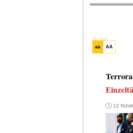
TEXT SIZE
aa
AA
Terrora
Einzelt
12 Nov