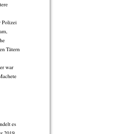
tere
 Polizei
kam,
che
en Tätern
er war
 Machete
ndelt es
er 2019