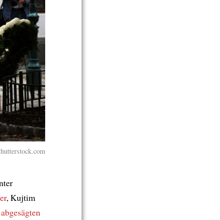
Shutterstock.com
nter
er
, Kujtim
r
abgesägten