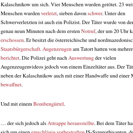
Kalaschnikow um sich. Vier Menschen wurden getötet. 23 wei
Menschen wurden
verletzt
, sieben davon
schwer
. Unter den
Schwerverletzten ist auch ein Polizist. Der Täter wurde von der
genau neun Minuten nach dem ersten
Notruf
, der um 20 Uhr 
erschossen
. Er besitzt die österreichische und nordmazedonis
Staatsbürgerschaft
.
Augenzeugen
am Tatort hatten von mehrer
berichtet
. Die Polizei geht nach
Auswertung
der vielen
Augenzeugenvideos jedoch von einem Einzeltäter aus. Der Tät
neben der Kalaschnikow auch mit einer Handwaffe und einer
bewaffnet
.
Und mit einem
Bombengürtel
.
… der sich jedoch als
Attrappe herausstellte
. Bei dem Täter ha
sich um einen
einschlägig vorbestraften
IS-Sympathisanten, d