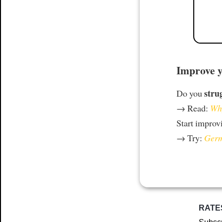
Improve y
stru
Do you
→ Read:
Why
Start improv
→ Try:
Germ
RATE