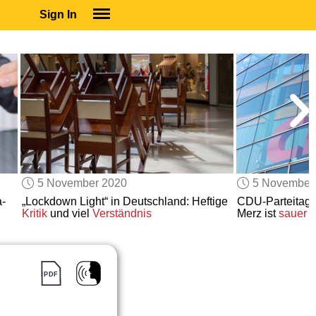
Sign In
SIGN IN
SUBSCRIBE
EDUCATIONAL LICENSES
GIFT CARDS
OTHER LANGUAGES
ABOUT US
ALEXA
5 November 2020
5 November
ADJUST COLORS
-
„Lockdown Light“ in Deutschland: Heftige
CDU-Parteitag
Kritik
und viel
Verständnis
Merz ist
sauer