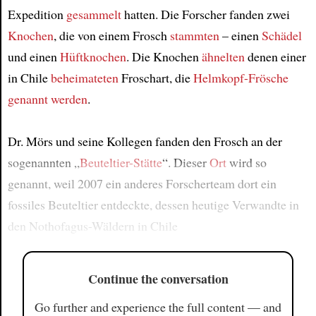
Expedition
gesammelt
hatten. Die Forscher fanden zwei
Knochen
, die von einem Frosch
stammten
– einen
Schädel
und einen
Hüftknochen
. Die Knochen
ähnelten
denen einer
in Chile
beheimateten
Froschart, die
Helmkopf-Frösche
genannt werden
.
Dr. Mörs und seine Kollegen fanden den Frosch an der
sogenannten „
Beuteltier-Stätte
“. Dieser
Ort
wird so
genannt, weil 2007 ein anderes Forscherteam dort ein
fossiles Beuteltier entdeckte, dessen heutige Verwandte in
den Nothofagus-Wäldern in Chile
Continue the conversation
Go further and experience the full content — and