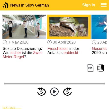
Sign In
News in Slow German
7 May 2020
30 April 2020
23 Apr
Soziale Distanzierung:
Froschfossil
in der
Gesunde 
Wie
sicher
ist die
Zwei-
Antarktis
entdeckt
2050 sind
Meter-Regel
?
TEXT SIZE