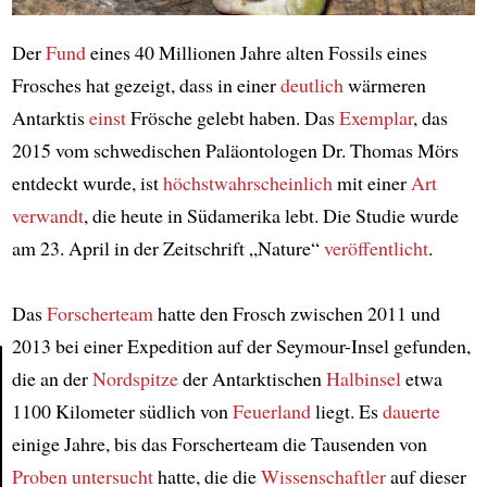
Der
Fund
eines 40 Millionen Jahre alten Fossils eines
Frosches hat gezeigt, dass in einer
deutlich
wärmeren
Antarktis
einst
Frösche gelebt haben. Das
Exemplar
, das
2015 vom schwedischen Paläontologen Dr. Thomas Mörs
entdeckt wurde, ist
höchstwahrscheinlich
mit einer
Art
verwandt
, die heute in Südamerika lebt. Die Studie wurde
am 23. April in der Zeitschrift „Nature“
veröffentlicht
.
Das
Forscherteam
hatte den Frosch zwischen 2011 und
2013 bei einer Expedition auf der Seymour-Insel gefunden,
die an der
Nordspitze
der Antarktischen
Halbinsel
etwa
1100 Kilometer südlich von
Feuerland
liegt. Es
dauerte
Article
einige Jahre, bis das Forscherteam die Tausenden von
Proben
untersucht
hatte, die die
Wissenschaftler
auf dieser