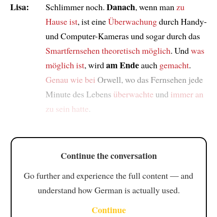
Lisa:
Danach
Schlimmer noch.
, wenn man
zu
Hause ist
, ist eine
Überwachung
durch Handy-
und Computer-Kameras und sogar durch das
Smartfernsehen
theoretisch möglich
. Und
was
am Ende
möglich ist
, wird
auch
gemacht
.
Genau wie bei
Orwell, wo das Fernsehen jede
Minute des Lebens
überwachte
und
immer an
zu sein hatte
.
Continue the conversation
Go further and experience the full content — and
understand how German is actually used.
Continue