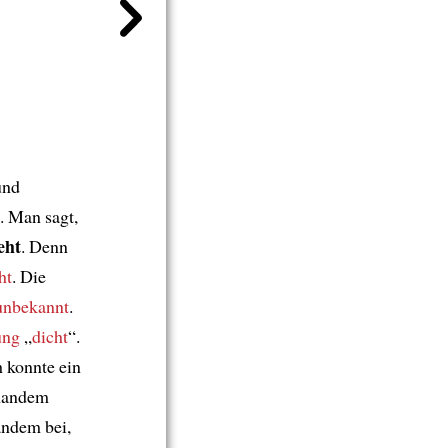
und
. Man sagt,
eht
. Denn
ht
. Die
unbekannt
.
ung
„
dicht
“.
 konnte ein
emandem
andem bei,