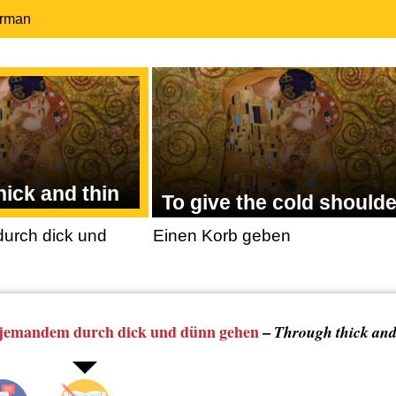
erman
hick and thin
To give the cold shoulde
urch dick und
Einen Korb geben
jemandem durch dick und dünn gehen
–
Through thick and