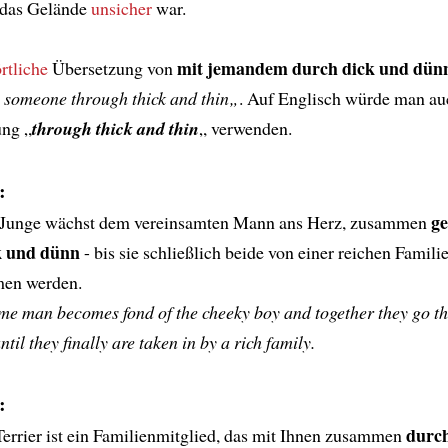
 das Gelände
unsicher
war.
mit jemandem durch dick und dün
rtliche
Übersetzung von
h someone through thick and thin„
. Auf Englisch würde man au
ng „
through thick and thin
„ verwenden.
:
ge
 Junge wächst dem vereinsamten Mann ans Herz, zusammen
k und dünn
- bis sie schließlich beide von einer reichen Famili
en werden.
me man becomes fond of the cheeky boy and together they go th
ntil they finally are taken in by a rich family.
:
durch
errier ist ein Familienmitglied, das mit Ihnen zusammen