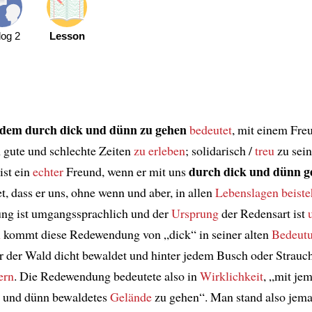
log 2
Lesson
dem durch dick und dünn zu gehen
bedeutet
, mit einem Fre
gute und schlechte Zeiten
zu erleben
; solidarisch /
treu
zu sein
durch dick und dünn g
ist ein
echter
Freund, wenn er mit uns
t, dass er uns, ohne wenn und aber, in allen
Lebenslagen
beiste
g ist umgangssprachlich und der
Ursprung
der Redensart ist
h
kommt diese Redewendung von „dick“ in seiner alten
Bedeut
 der Wald dicht bewaldet und hinter jedem Busch oder Strauch
ern
. Die Redewendung bedeutete also in
Wirklichkeit
, „mit j
t und dünn bewaldetes
Gelände
zu gehen“. Man stand also jem