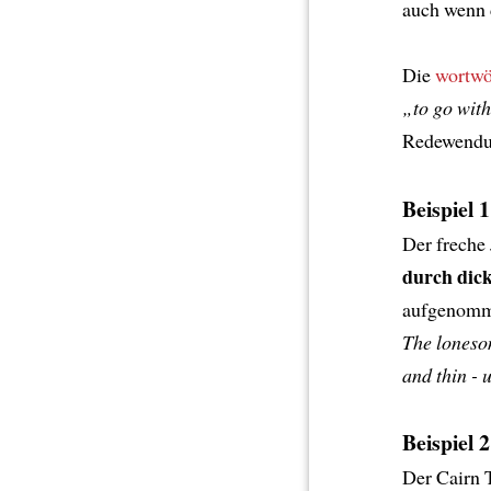
auch wenn
Die
wortwö
„to go wit
Redewendu
Beispiel 1
Der freche
durch dic
aufgenomm
The loneso
and thin - u
Beispiel 2
Der Cairn T