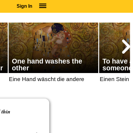
Sign In
SIGN IN
SUBSCRIBE
EDUCATIONAL LICENSES
GIFT CARDS
OTHER LANGUAGES
One hand washes the
To have a
ABOUT US
r
other
someone
ALEXA
Eine Hand wäscht die andere
Einen Stein 
ADJUST COLORS
 thin