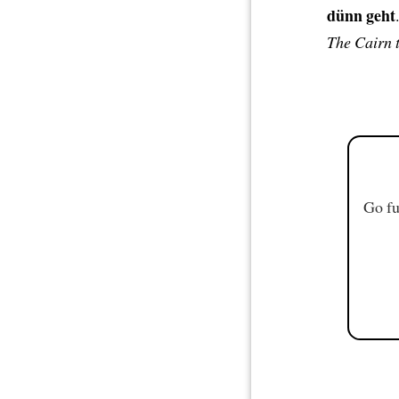
dünn geht
.
The Cairn t
Go fu