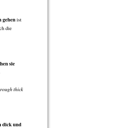
n gehen
ist
ch die
hen sie
e
rough thick
 dick und