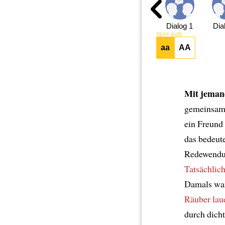
Dialog 1
Dia
TEXT SIZE
aa
AA
Mit jeman
gemeinsam 
ein Freund 
das bedeute
Redewendun
Tatsächlic
Damals war
Räuber
lau
durch dich