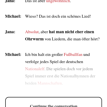
Jana:
Das ist aber
ungewöhnlich
.
Michael:
Wieso? Das ist doch ein schönes Lied!
Jana:
hat man nicht eher einen
Absolut
, aber
Ohrwurm
von Liedern, die man öfter hört?
Michael:
Ich bin halt ein großer
Fußballfan
und
verfolge jedes Spiel der deutschen
Nationalelf
. Die spielen doch vor jedem
Spiel immer erst die Nationalhymnen der
beiden
Mannschaften
.
Continue the conversation