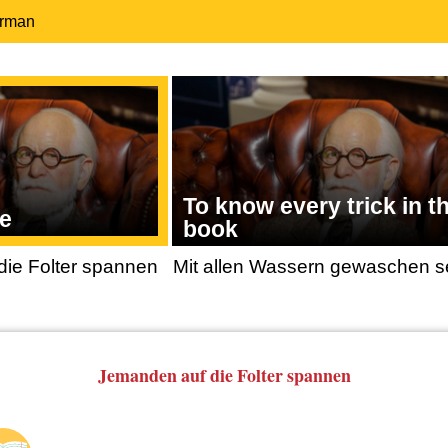
erman
To know every trick in t
ze
book
ie Folter spannen
Mit allen Wassern gewaschen s
Jemanden auf die Folter spannen