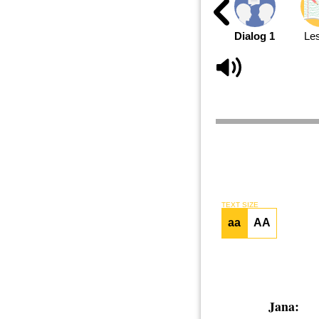
Dialog 1
Le
TEXT SIZE
aa
AA
Jana: