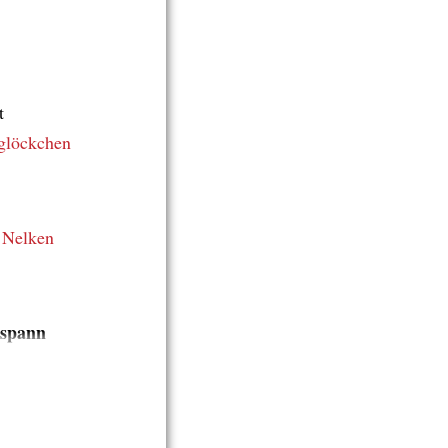
t
glöckchen
n
Nelken
spann