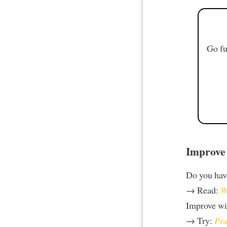
Go fu
Improve 
Do you hav
→ Read:
W
Improve w
→ Try:
Pra