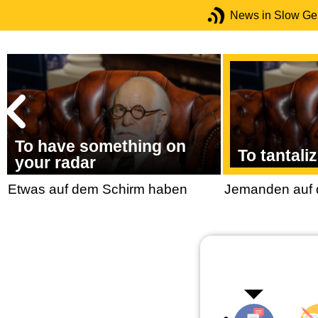
News in Slow G
To have something on
To tantali
your radar
Etwas auf dem Schirm haben
Jemanden auf d