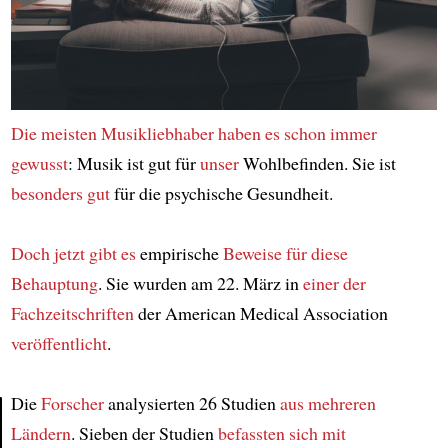
Die meisten Musikliebhaber
haben es schon immer
gewusst
: Musik ist gut für
unser
Wohlbefinden. Sie ist
besonders gut
für die psychische Gesundheit.
Doch jetzt gibt es
empirische
Beweise
für diese
Behauptung
. Sie wurden am 22. März in
einer der
Fachzeitschriften
der American Medical Association
veröffentlicht
.
Die
Forscher
analysierten 26 Studien
aus mehreren
Ländern
. Sieben der Studien
befassten sich mit