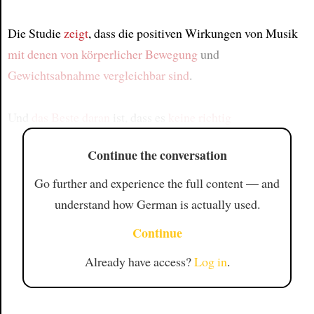
Die Studie
zeigt
, dass die positiven Wirkungen von Musik
mit denen von
körperlicher Bewegung
und
Gewichtsabnahme
vergleichbar sind
.
Und
das Beste daran
ist, dass es
keine richtig
Continue the conversation
Go further and experience the full content — and
understand how German is actually used.
Continue
Already have access?
Log in
.