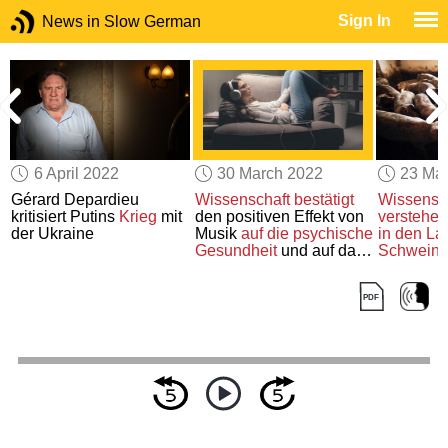
Sign In
News in Slow German
6 April 2022
30 March 2022
23 Ma
Gérard Depardieu
Wissenschaft bestätigt
Wissensch
kritisiert Putins
Krieg
mit
den positiven Effekt von
verstehen
der Ukraine
Musik
auf die psychische
in den La
Gesundheit
und auf das
Schwein
Wohlbefinden