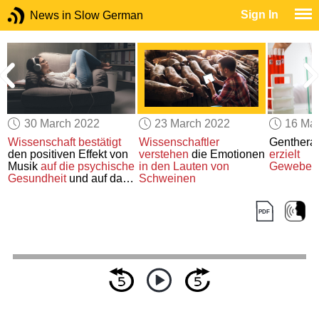
Sign In
News in Slow German
30 March 2022
23 March 2022
16 Ma
Wissenschaft bestätigt
Wissenschaftler
Genthera
den positiven Effekt von
verstehen
die Emotionen
erzielt
Musik
auf die psychische
in den Lauten
von
Gewebeve
Gesundheit
und auf das
Schweinen
Wohlbefinden