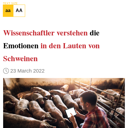
TEXT SIZE
aa
AA
Wissenschaftler
verstehen
die
Emotionen
in den Lauten
von
Schweinen
23 March 2022