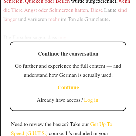
Schreien, Quieken oder Bellen
wurde aufgezeichnet,
wenn
die Tiere
Angst oder Schmerzen hatten
.
Diese
Laute
sind
länger
und variieren
mehr
im Ton als Grunzlaute.
Die Forscher sagen, dass
ung
Continue the conversation
Go further and experience the full content — and
understand how German is actually used.
Continue
Already have access?
Log in
.
Need to review the basics? Take our
Get Up To
Speed (G.U.T.S.)
course. It's included in your