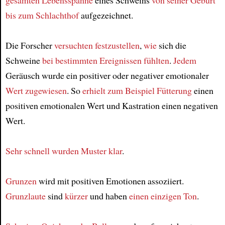
gesamten Lebensspanne
eines Schweins
von seiner Geburt
bis zum Schlachthof
aufgezeichnet.
Die Forscher
versuchten festzustellen
,
wie
sich die
Schweine
bei bestimmten Ereignissen
fühlten
.
Jedem
Geräusch wurde ein positiver oder negativer emotionaler
Wert
zugewiesen
. So
erhielt
zum Beispiel
Fütterung
einen
positiven emotionalen Wert und Kastration einen negativen
Wert.
Sehr schnell
wurden
Muster
klar
.
Grunzen
wird mit positiven Emotionen assoziiert.
Grunzlaute
sind
kürzer
und haben
einen einzigen Ton
.