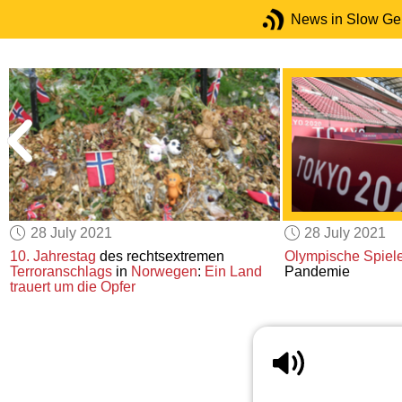
News in Slow G
28 July 2021
28 July 2021
10. Jahrestag
des rechtsextremen
Olympische Spiel
Terroranschlags
in
Norwegen
:
Ein Land
Pandemie
trauert um die Opfer