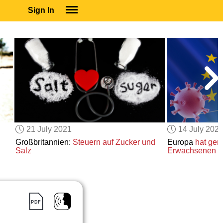
Sign In
SIGN IN
SUBSCRIBE
EDUCATIONAL LICENSES
GIFT CARDS
OTHER LANGUAGES
ABOUT US
ALEXA
21 July 2021
14 July 202
ADJUST COLORS
Großbritannien:
Steuern
auf Zucker und
Europa
hat gen
Salz
Erwachsenen