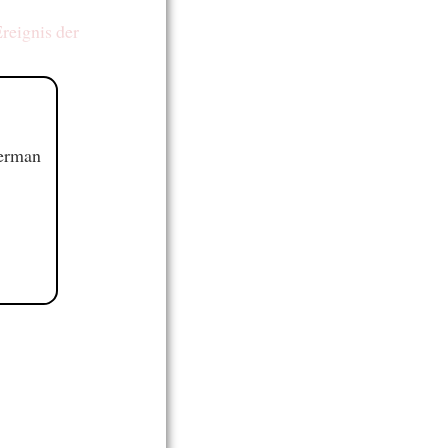
Ereignis der
German