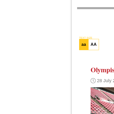
TEXT SIZE
aa
AA
Olympis
28 July