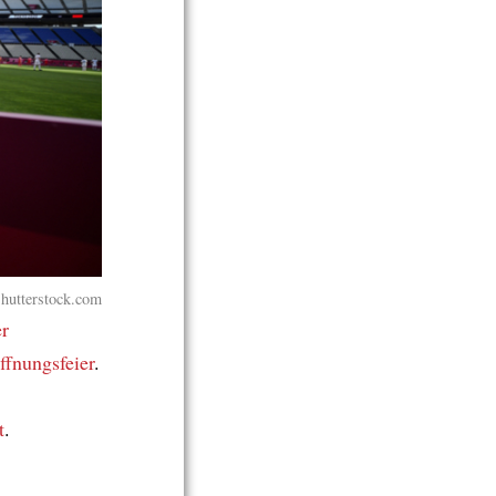
Shutterstock.com
r
ffnungsfeier
.
t
.