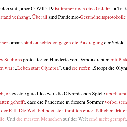
inden statt, aber COVID-19
ist immer noch eine Gefahr
. In Tok
tand verhängt
.
Überall
sind Pandemie-
Gesundheitsprotokolle
hner
Japans
sind entschieden gegen
die Austragung
der Spiele.
es Stadions
protestierten Hunderte von Demonstranten
mit Pla
en war
: „
Leben statt Olympia
“, und
sie riefen
„Stoppt die Olym
ch
,
ob
es eine gute Idee war, die Olympischen Spiele
überhaupt
atten gehofft
, dass die Pandemie in diesem Sommer
vorbei sei
 der Fall
.
Die Welt befindet sich
inmitten
einer tödlichen dritte
le
. Und
die meisten Menschen
auf der Welt
sind nicht geimpft
.