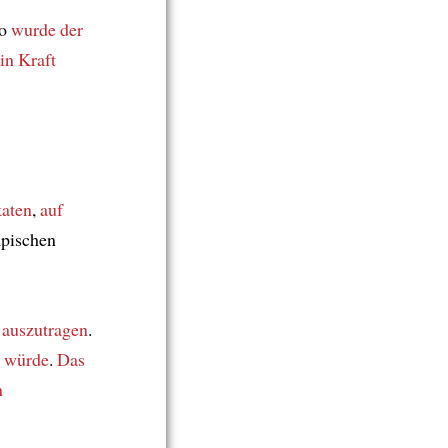
io
wurde der
in Kraft
katen
,
auf
pischen
 auszutragen
.
n würde
.
Das
n