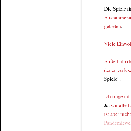
Die Spiele f
Ausnahmezus
getreten
.
Viele Einwo
Außerhalb d
denen zu les
Spiele“.
Ich frage mi
Ja,
wir alle h
ist aber nicht
Pandemiewel