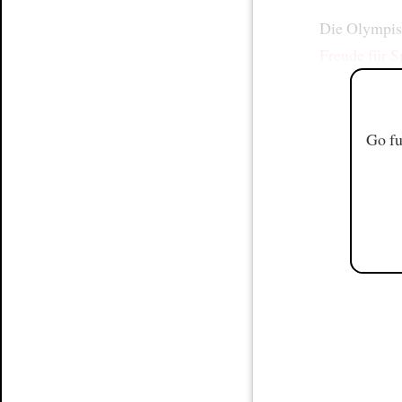
Die Olympisc
Freude
für S
Go fu