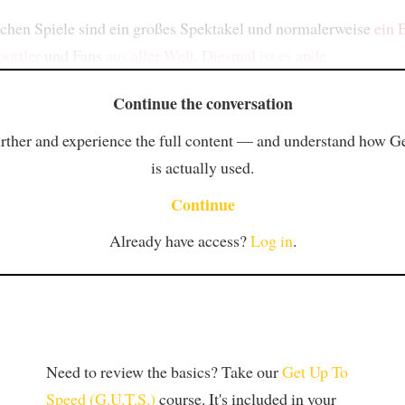
hen Spiele sind ein großes Spektakel und normalerweise
ein 
portler
und Fans
aus aller Welt
.
Diesmal ist es ande
Continue the conversation
rther and experience the full content — and understand how 
is actually used.
Continue
Already have access?
Log in
.
Need to review the basics? Take our
Get Up To
Speed (G.U.T.S.)
course. It's included in your