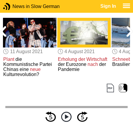
Sign In
News in Slow German
11 August 2021
4 August 2021
4 Augu
Plant
die
Erholung der Wirtschaft
Schneebal
Kommunistische Partei
der Eurozone
nach
der
Brasilien
Chinas eine
neue
Pandemie
Kulturrevolution?