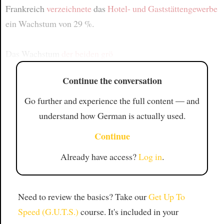
Frankreich
verzeichnete
das
Hotel- und Gaststättengewerbe
ein Wachstum von 29 %.
Das Wachstum
der beiden grö
Continue the conversation
Go further and experience the full content — and
understand how German is actually used.
Continue
Already have access?
Log in
.
Need to review the basics? Take our
Get Up To
Speed (G.U.T.S.)
course. It's included in your