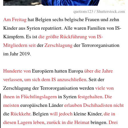
quetions123 / Shutterstock.com
Am Freitag
hat Belgien sechs belgische Frauen und zehn
Kinder aus Syrien repatriiert. Alle waren Familien von IS-
Kämpfern. Es ist
die größte Rückführung
von IS-
Mitgliedern
seit
der
Zerschlagung
der Terrororganisation
im Jahr 2019.
Hunderte von
Europäern hatten Europa
über die Jahre
verlassen
,
um sich dem IS anzuschließen
. Seit der
Zerschlagung der Terrororganisation werden
viele von
ihnen
in Flüchtlingslagern
in Syrien
festgehalten
.
Die
meisten
europäischen Länder
erlauben Dschihadisten nicht
Article
die
Rückkehr
. Belgien
will jedoch
kleine Kinder,
die in
diesen Lagern leben
,
zurück in die Heimat
bringen.
Drei