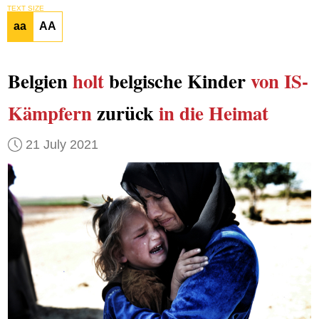
TEXT SIZE
aa
AA
Belgien
holt
belgische Kinder
von IS-
Kämpfern
zurück
in die Heimat
21 July 2021