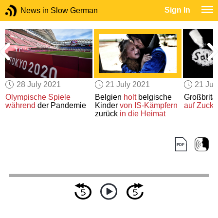
Sign In
News in Slow German
28 July 2021
21 July 2021
21 Jul
Olympische Spiele
Belgien
holt
belgische
Großbrita
während
der Pandemie
Kinder
von IS-Kämpfern
auf Zucke
zurück
in die Heimat