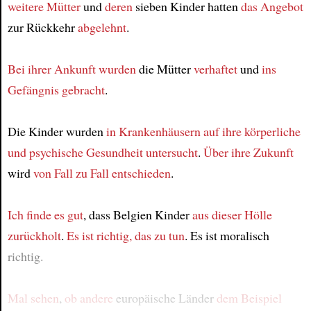
weitere Mütter
und
deren
sieben Kinder hatten
das Angebot
zur Rückkehr
abgelehnt
.
Bei ihrer Ankunft
wurden
die Mütter
verhaftet
und
ins
Gefängnis gebracht
.
Die Kinder wurden
in Krankenhäusern
auf ihre körperliche
und psychische Gesundheit
untersucht
.
Über ihre Zukunft
wird
von Fall zu Fall
entschieden
.
Ich finde es gut
, dass Belgien Kinder
aus dieser Hölle
zurückholt
.
Es ist richtig, das zu tun
. Es ist moralisch
richtig.
Mal sehen
,
ob
andere
europäische Länder
dem Beispiel