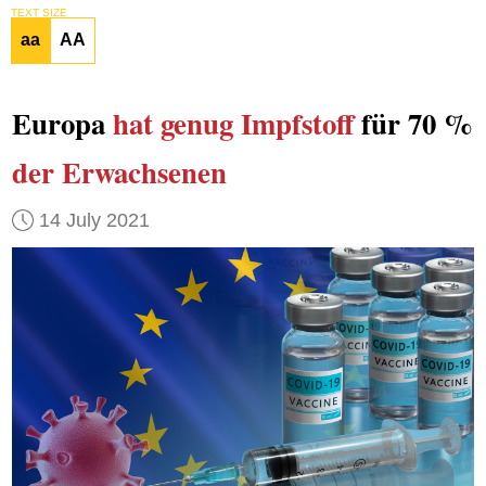
TEXT SIZE
aa
AA
Europa
hat genug
Impfstoff
für 70 %
der Erwachsenen
14 July 2021