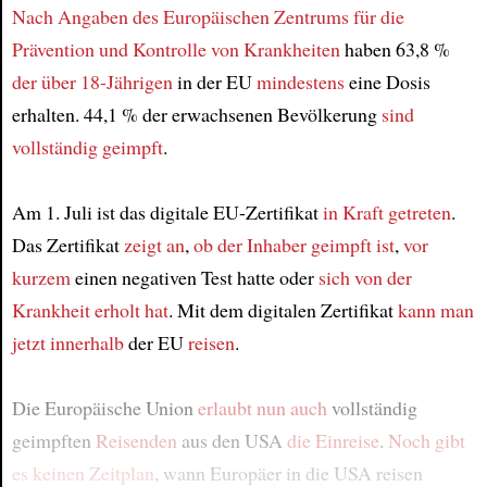
Nach Angaben
des Europäischen Zentrums für die
Prävention und Kontrolle von Krankheiten
haben 63,8 %
der über 18-Jährigen
in der EU
mindestens
eine Dosis
erhalten. 44,1 % der erwachsenen Bevölkerung
sind
vollständig geimpft
.
Am 1. Juli ist das digitale EU-Zertifikat
in Kraft getreten
.
Das Zertifikat
zeigt an
,
ob der Inhaber
geimpft ist
,
vor
kurzem
einen negativen Test hatte oder
sich von der
Krankheit erholt hat
. Mit dem digitalen Zertifikat
kann man
jetzt
innerhalb
der EU
reisen
.
Die Europäische Union
erlaubt nun auch
vollständig
geimpften
Reisenden
aus den USA
die Einreise
.
Noch gibt
es keinen Zeitplan
, wann Europäer in die USA reisen