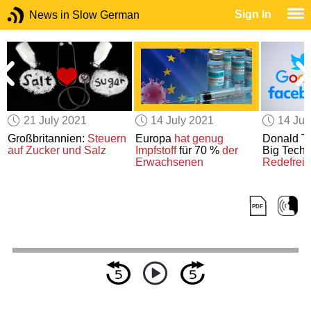
Sign In
News in Slow German
21 July 2021
14 July 2021
14 Jul
Großbritannien:
Steuern
Europa
hat genug
Donald T
auf Zucker und Salz
Impfstoff
für 70 %
der
Big Tech
Erwachsenen
Redefreih