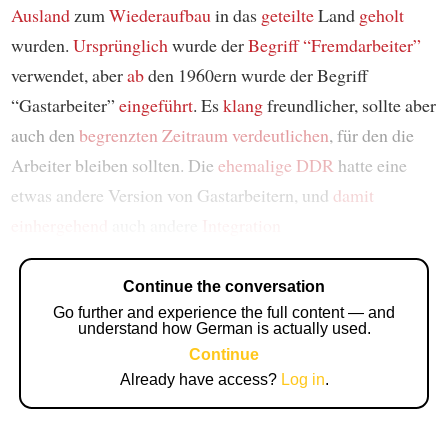
Ausland
zum
Wiederaufbau
in das
geteilte
Land
geholt
wurden.
Ursprünglich
wurde der
Begriff
“Fremdarbeiter”
verwendet, aber
ab
den 1960ern wurde der Begriff
“Gastarbeiter”
eingeführt
. Es
klang
freundlicher, sollte aber
auch den
begrenzten
Zeitraum
verdeutlichen
, für den die
Arbeiter bleiben sollten. Die
ehemalige
DDR
hatte eine
etwas andere Version von Gastarbeitern, und
damit
einhergehend
auch andere
Integration
Continue the conversation
Go further and experience the full content — and
understand how German is actually used.
Continue
Already have access?
Log in
.