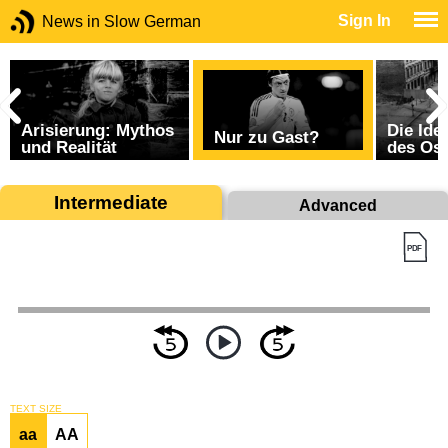
Sign In
News in Slow German
Arisierung: Mythos
Die Ide
Nur zu Gast?
und Realität
des Os
Intermediate
Advanced
TEXT SIZE
aa
AA