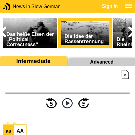
Sign In
News in Slow German
Das heiße Eisen der
Die Idee der
„Political
Die
Rassentrennung
?
Correctness“
Rheinl
Intermediate
Advanced
TEXT SIZE
aa
AA