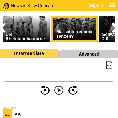
Sign In
News in Slow German
Marschieren oder
Die
Schwar
Tanzen?
Rheinlandbastarde
2.0
Intermediate
Advanced
TEXT SIZE
aa
AA