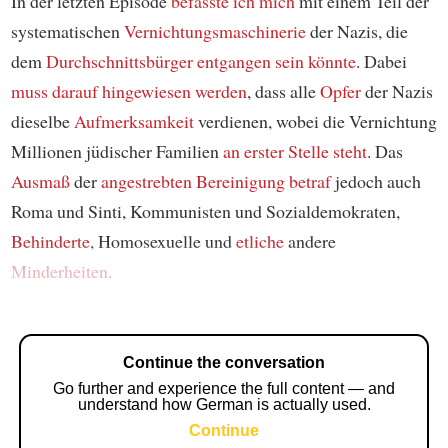
In der letzten Episode
befasste ich mich
mit einem Teil der
systematischen
Vernichtungsmaschinerie
der Nazis, die
dem
Durchschnittsbürger
entgangen sein könnte
. Dabei
muss darauf hingewiesen werden
, dass alle
Opfer
der Nazis
dieselbe
Aufmerksamkeit
verdienen, wobei die Vernichtung
Millionen jüdischer Familien
an erster Stelle
steht
. Das
Ausmaß
der
angestrebten
Bereinigung
betraf
jedoch auch
Roma und Sinti, Kommunisten und Sozialdemokraten,
Behinderte
, Homosexuelle und
etliche
andere
Minderheiten
.
Continue the conversation
Go further and experience the full content — and
understand how German is actually used.
Continue