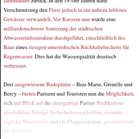
Jahrhundert
zurück. In den 1970er Jahren hatte
Verschmutzung den
Fluss
jedoch
in ein nahezu lebloses
Gewässer
verwandelt
.
Vor Kurzem
nun
wurde eine
milliardenschwere Sanierung
der städtischen
Abwasserinfrastruktur
durchgeführt
,
einschließlich des
Baus
eines
riesigen
unterirdischen Rückhaltebeckens für
Regenwasser
. Dies hat die Wasserqualität drastisch
verbessert
.
Drei
ausgewiesene Badeplätze
– Bras Marie, Grenelle und
Bercy –
bieten
Parisern und Touristen nun die
Möglichkeit
,
sich
mit Blick auf
die
einzigartige
Pariser
Stadtkulisse
abzukühlen
.
Strenge Sicherheitsvorschriften
,
darunter
tägliche Wassertests
und ein Flaggensystem,
gewährleisten
die Sicherhei