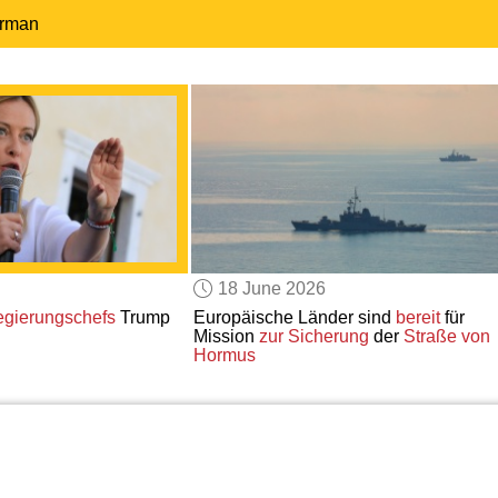
erman
18 June 2026
gierungschefs
Trump
Europäische Länder sind
bereit
für
Mission
zur Sicherung
der
Straße von
Hormus