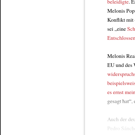
beleidigte
. E
Melonis Pop
Konflikt mit
sei „eine
Sc
Entschlossen
Melonis Rea
EU und des 
widerspruch
beispielswei
es ernst mein
gesagt hat“, e
Auch der de
Pedro Sánch