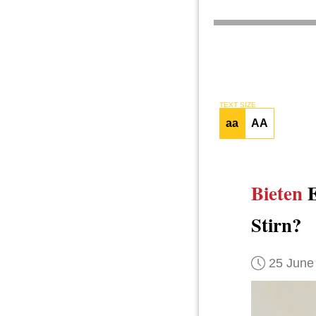
TEXT SIZE
aa
AA
Bieten
E
Stirn?
25 June