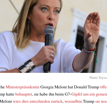
Pierre Teyss
sche
Ministerpräsidentin
Giorgia Meloni hat Donald Trump
öffe
ump hatte
behauptet
, sie habe ihn beim G7-
Gipfel
um ein gemei
 Meloni
wies dies entschieden zurück
,
woraufhin
Trump
sie no