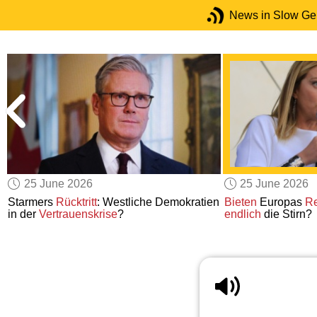
News in Slow G
25 June 2026
25 June 2026
Starmers
Rücktritt
: Westliche Demokratien
Bieten
Europas
Re
in der
Vertrauenskrise
?
endlich
die Stirn?