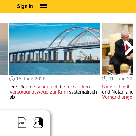
Sign In
SIGN IN
SUBSCRIBE
EDUCATIONAL LICENSES
GIFT CARDS
OTHER LANGUAGES
ABOUT US
ALEXA
18 June 2026
11 June 202
ADJUST COLORS
Die Ukraine
schneidet
die
russischen
Unterschiedlich
Versorgungswege
zur Krim
systematisch
und Netanjahu
ab
Verhandlungen