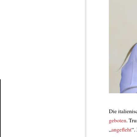
Article
Die italieni
geboten
. Tr
„
angefleht
“.