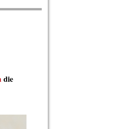
h
die