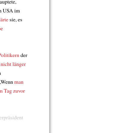
auptete,
en USA im
lärte
sie, es
be
olitikern
der
nicht länger
n
. „Wenn
man
m Tag zuvor
erpräsident