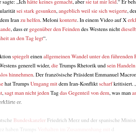
r sagte: „Ich
hätte keines gemacht
, aber
sie tat mir leid
.“ Er beh
ularität
sei stark gesunken
,
angeblich
weil sie sich weigerte
, d
 dem Iran
zu helfen
. Meloni
konterte
. In einem Video auf X
erk
hande
, dass er
gegenüber den Feinden
des Westens nicht
diesel
heit
an den Tag legt
“.
ktion
spiegelt
einen
allgemeinen Wandel
unter den führenden P
Westens generell wider,
die
Trumps Rhetorik und
sein Handeln
slos
hinnehmen
. Der französische Präsident Emmanuel Macro
se
hat Trumps
Umgang mit
dem Iran-Konflikt
scharf
kritisiert
t
,
sagt man nicht
jeden
Tag
das Gegenteil von dem
, was man
a
rklärte er.
utsche
Bundeskanzler
Friedrich Merz und der spanische Minist
ez haben Trumps
Verhalten
im Zusammenhang mit
d