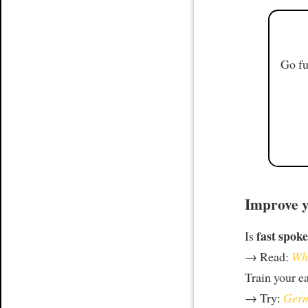
Go fu
Improve y
fast spoke
Is
→ Read:
Why
Train your e
→ Try:
Germ