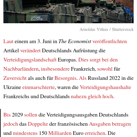
Arnoldas Vitkus / Shutterstock
Laut
einem am 3. Juni in
The Economist
veröffentlichten
Artikel
verändert
Deutschlands Aufrüstung die
Verteidigungslandschaft
Europas.
Dies sorgt
bei den
Nachbarländern
,
insbesondere
Frankreich,
sowohl
für
Zuversicht
als auch für
Besorgnis
.
Als
Russland 2022 in die
Ukraine
einmarschierte
, waren die
Verteidigungshaushalte
Frankreichs und Deutschlands
nahezu gleich hoch
.
Bis
2029
sollen
die Verteidigungsausgaben Deutschlands
jedoch
das
Doppelte
der französischen
Ausgaben
betragen
Article
und
mindestens
150
Milliarden
Euro
erreichen
. Die