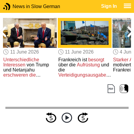
Sign In
News in Slow German
11 June 2026
11 June 2026
4 Jun
Unterschiedliche
Frankreich ist
besorgt
Starker A
Interessen
von Trump
über die
Aufrüstung
und
motiviert
und Netanjahu
die
Frankreic
erschweren die
Verteidigungsausgaben
Verhandlungen
im
Deutschlands
Nahen Osten