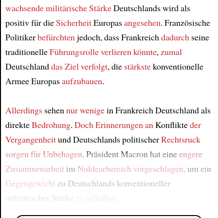
wachsende militärische Stärke
Deutschlands wird als
positiv für die
Sicherheit
Europas
angesehen
. Französische
Politiker
befürchten
jedoch, dass Frankreich
dadurch
seine
traditionelle
Führungsrolle
verlieren könnte
,
zumal
Deutschland
das Ziel verfolgt
, die
stärkste
konventionelle
Armee Europas
aufzubauen
.
Allerdings
sehen
nur wenige
in Frankreich Deutschland als
direkte
Bedrohung
.
Doch Erinnerungen an
Konflikte
der
Vergangenheit
und Deutschlands politischer
Rechtsruck
sorgen für Unbehagen
. Präsident Macron hat eine
engere
Zusammenarbeit
im
Nuklearbereich
vorgeschlagen
, um ein
Gegengewicht
zu Deutschlands konventioneller
militärischer Stärke
zu schaffen
.