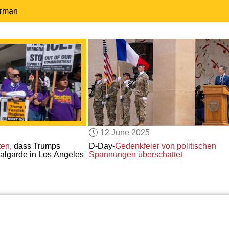
erman
12 June 2025
ten
, dass Trumps
D-Day-
Gedenkfeier
von politischen
algarde in Los Angeles
Spannungen
überschattet