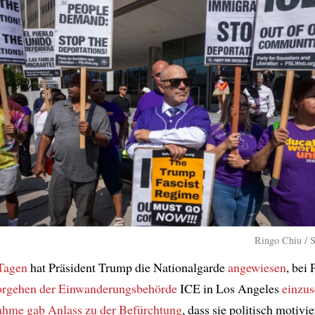
Ringo Chiu / S
 Tagen
hat Präsident Trump die Nationalgarde
angewiesen
, bei 
orgehen
der Einwanderungsbehörde
ICE in Los Angeles
einzus
ahme
gab Anlass zu der Befürchtung
, dass sie politisch motivi