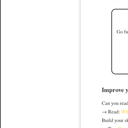
Go fu
Improve y
Can you rea
→ Read:
Why
Build your s