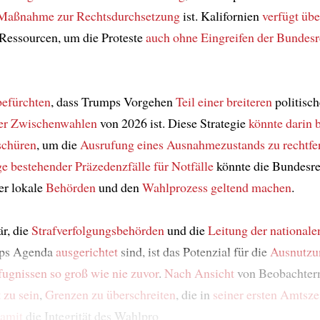
Maßnahme zur Rechtsdurchsetzung
ist. Kalifornien
verfügt übe
Ressourcen, um die Proteste
auch ohne Eingreifen
der Bundesr
befürchten
, dass Trumps Vorgehen
Teil einer breiteren
politisch
der Zwischenwahlen
von 2026 ist. Diese Strategie
könnte darin 
schüren
, um die
Ausrufung eines Ausnahmezustands
zu rechtfe
ge
bestehender Präzedenzfälle für Notfälle
könnte die Bundesre
er lokale
Behörden
und den
Wahlprozess
geltend machen
.
är, die
Strafverfolgungsbehörden
und die
Leitung der nationale
ps Agenda
ausgerichtet
sind, ist das Potenzial für die
Ausnutzu
fugnissen
so groß wie nie zuvor
.
Nach Ansicht
von Beobachte
t zu sein
,
Grenzen zu überschreiten
, die in
seiner ersten Amtsze
amit
die Integrität des Wahlpro