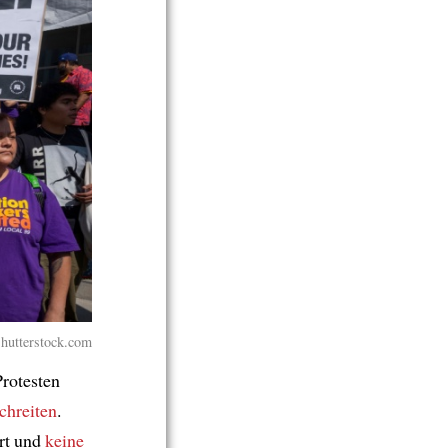
hutterstock.com
Protesten
chreiten
.
ert und
keine