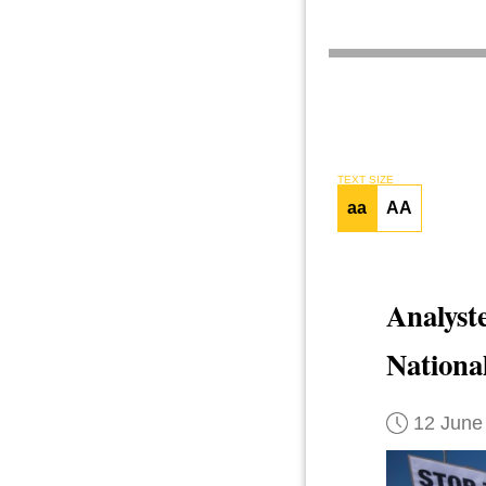
TEXT SIZE
aa
AA
Analyst
Nationa
12 June