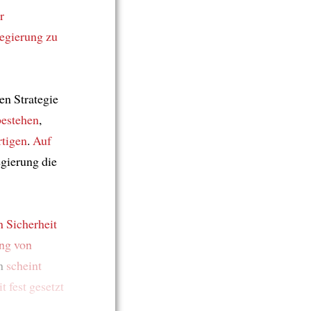
r
egierung
zu
en Strategie
bestehen
,
rtigen
.
Auf
gierung die
n Sicherheit
ng von
rn
scheint
it
fest gesetzt