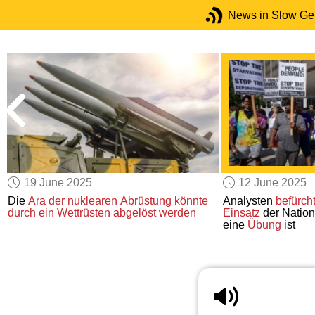
News in Slow G
19 June 2025
12 June 2025
Die
Ära der nuklearen Abrüstung
könnte
Analysten
befürch
durch ein Wettrüsten
abgelöst werden
Einsatz
der Nation
eine
Übung
ist