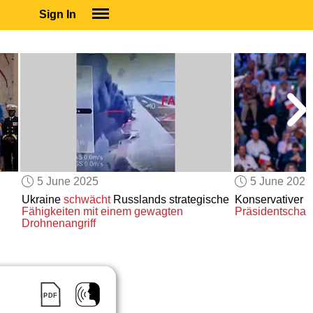
Sign In
SIGN IN
SUBSCRIBE
EDUCATIONAL LICENSES
GIFT CARDS
OTHER LANGUAGES
ABOUT US
ALEXA
5 June 2025
5 June 2025
ADJUST COLORS
Ukraine
schwächt
Russlands strategische
Konservativer H
Fähigkeiten
mit einem gewagten
Präsidentschaf
Drohnenangriff