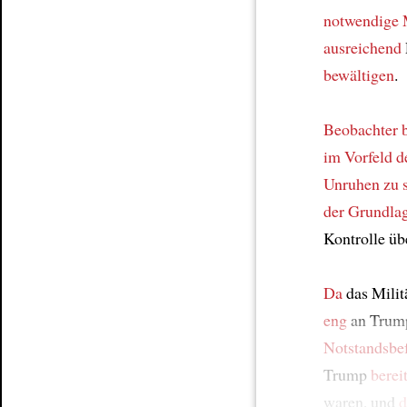
notwendige
ausreichend
bewältigen
.
Beobachter 
im Vorfeld 
Unruhen zu 
der Grundla
Kontrolle üb
Da
das Milit
eng
an Trum
Notstandsbe
Trump
berei
waren, und
d