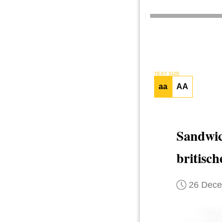
TEXT SIZE
aa
AA
Sandwi
britisch
26 Dec