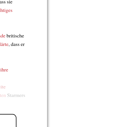
ass sie
chtiges
nde
britische
lärte
, dass er
 ihre
ite
ten
Starmers