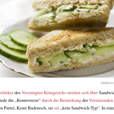
shtukicre
olitiker
des
Vereinigten Königreichs
streiten sich über
Sandwic
rde die „Kontroverse“
durch die Bemerkung
der
Vorsitzenden
n Partei, Kemi Badenoch, sie
sei
„kein Sandwich-Typ“. In ein