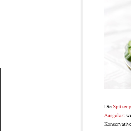
Article
Die
Spitzenp
Ausgelöst
wu
Konservative