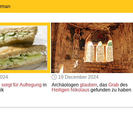
erman
2024
19 December 2024
e
sorgt für
Aufregung
in
Archäologen
glauben
, das
Grab
des
ik
Heiligen Nikolaus
gefunden zu haben