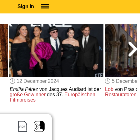
Sign In
SIGN IN
SUBSCRIBE
EDUCATIONAL LICENSES
GIFT CARDS
OTHER LANGUAGES
ABOUT US
ALEXA
12 December 2024
5 December
ADJUST COLORS
Emilia Pérez
von Jacques Audiard ist der
Lob
von Präside
große Gewinner
des 37.
Europäischen
Restauratoren 
Filmpreises