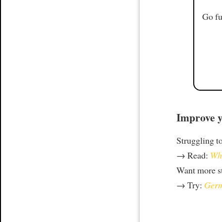
Go fu
Improve y
Struggling t
→ Read:
Why
Want more st
→ Try:
Germ