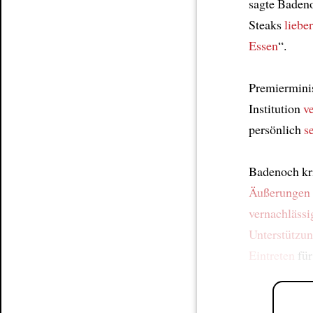
sagte Baden
Steaks
liebe
Essen
“.
Premierminis
Institution
ve
persönlich
s
Badenoch kri
Äußerungen
vernachlässi
Unterstützu
Eintreten
für