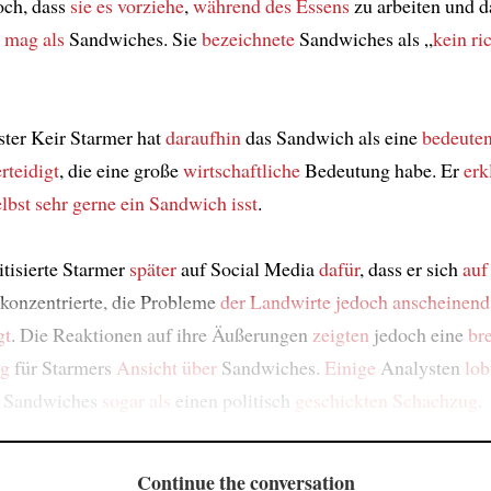
och, dass
sie es vorziehe
,
während des Essens
zu arbeiten und d
r mag
als
Sandwiches. Sie
bezeichnete
Sandwiches als „
kein ri
ter Keir Starmer hat
daraufhin
das Sandwich als eine
bedeute
rteidigt
, die eine große
wirtschaftliche
Bedeutung habe. Er
erk
elbst
sehr gerne ein Sandwich isst
.
tisierte Starmer
später
auf Social Media
dafür
, dass er sich
auf
konzentrierte, die Probleme
der Landwirte
jedoch
anscheinend
gt
. Die Reaktionen auf ihre Äußerungen
zeigten
jedoch eine
bre
ng
für Starmers
Ansicht über
Sandwiches.
Einige
Analysten
lob
 Sandwiches
sogar als
einen politisch
geschickten Schachzug
.
Continue the conversation