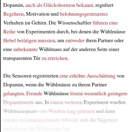
Dopamin,
auch als Glückshormon bekannt
, reguliert
Begehren
, Motivation und
belohnungsgesteuertes
Verhalten im Gehirn. Die Wissenschaftler
führten
eine
Reihe
von Experimenten durch, bei denen die Wühlmäuse
Hebel betätigen mussten
, um
entweder
ihren Partner oder
eine
unbekannte
Wühlmaus auf der anderen Seite einer
transparenten Tür
zu erreichen
.
Die Sensoren registrierten
eine erhöhte Ausschüttung
von
Dopamin, wenn die Wühlmäuse zu ihrem Partner
gelangten
.
Fremde
Wühlmäuse
lösten
wesentlich geringere
Dopaminwerte
aus. In
einem weiteren
Experiment wurden
Wühlmauspaare
vier Wochen lang
getrennt
und dann
wieder zusammengebracht
.
Obwohl
sich die Nagetiere
nach dieser, für Wühlmäuse lan