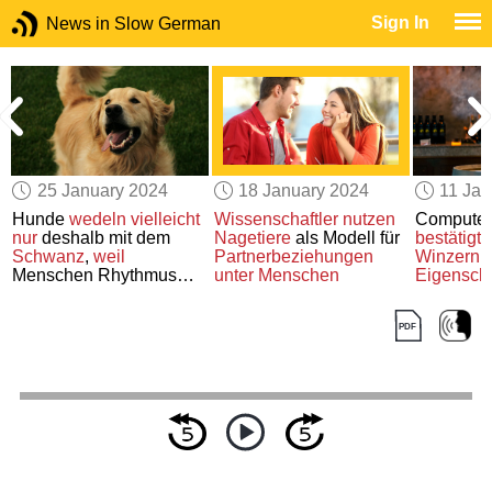
Sign In
News in Slow German
25 January 2024
18 January 2024
11 Jan
Hunde
wedeln
vielleicht
Wissenschaftler nutzen
Computer
nur
deshalb mit dem
Nagetiere
als Modell für
bestätigt
Schwanz
,
weil
Partnerbeziehungen
Winzern
Menschen Rhythmus
unter Menschen
Eigensch
lieben
Weine